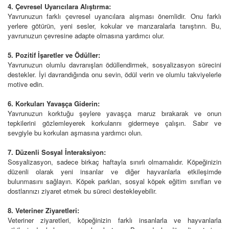
4. Çevresel Uyarıcılara Alıştırma:
Yavrunuzun farklı çevresel uyarıcılara alışması önemlidir. Onu farklı
yerlere götürün, yeni sesler, kokular ve manzaralarla tanıştırın. Bu,
yavrunuzun çevresine adapte olmasına yardımcı olur.
5. Pozitif İşaretler ve Ödüller:
Yavrunuzun olumlu davranışları ödüllendirmek, sosyalizasyon sürecini
destekler. İyi davrandığında onu sevin, ödül verin ve olumlu takviyelerle
motive edin.
6. Korkuları Yavaşça Giderin:
Yavrunuzun korktuğu şeylere yavaşça maruz bırakarak ve onun
tepkilerini gözlemleyerek korkularını gidermeye çalışın. Sabır ve
sevgiyle bu korkuları aşmasına yardımcı olun.
7. Düzenli Sosyal İnteraksiyon:
Sosyalizasyon, sadece birkaç haftayla sınırlı olmamalıdır. Köpeğinizin
düzenli olarak yeni insanlar ve diğer hayvanlarla etkileşimde
bulunmasını sağlayın. Köpek parkları, sosyal köpek eğitim sınıfları ve
dostlarınızı ziyaret etmek bu süreci destekleyebilir.
8. Veteriner Ziyaretleri:
Veteriner ziyaretleri, köpeğinizin farklı insanlarla ve hayvanlarla