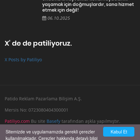
yaşamak için doğmuşlardır, sana hizmet
etmek için değil!
06.10.2025
X' de de patiliyoruz.
X Posts by Patiliyo
Patido Reklam Pazarlama Bilişim A.Ş.
Mersis No: 0723080404300001
Patiliyo.com
Bu site
Basefy
tarafından aşkla yapılmıştır.
Sitemizde ve uygulamamızda gerekli çerezler
Kabul Et
Reklam Verin
Bize Yazın
kullanılmaktadır. Çerezler hakkında detaylı bilgi