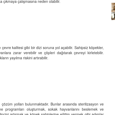
a çıkmaya çalışmasına neden olabilir.
Köpeklerin mi Ağızları Daha
Temiz, İnsanların mı? Bilim Ne
mleri:
Diyor?
ntemleri
05.10.2025
çevre kalitesi gibi bir dizi soruna yol açabilir. Sahipsiz köpekler,
yvanlara zarar verebilir ve çöpleri dağıtarak çevreyi kirletebilir.
rın yayılma riskini artırabilir.
 çözüm yolları bulunmaktadır. Bunlar arasında sterilizasyon ve
rme programları oluşturmak, sokak hayvanlarını beslemek ve
lincini artırmak ve köpek sahiplerine eğitim vermek gibi adımlar