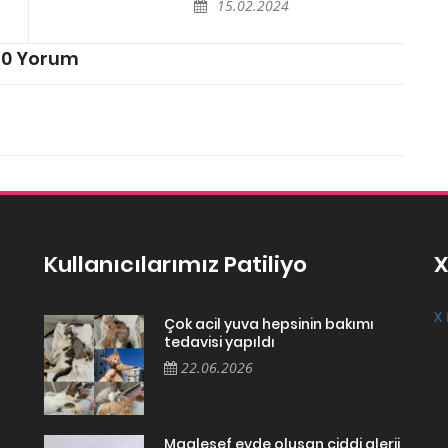
15.02.2024
0 Yorum
Kullanıcılarımız Patiliyo
X
X 
Çok acil yuva hepsinin bakımı
tedavisi yapıldı
22.06.2026
Maalesef evde oluşan ciddi alerji