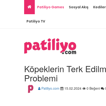
Patiliyo Games
Sosyal Akış
Kediler
Patiliyo TV
Köpeklerin Terk Edil
Problemi
Patiliyo.com
15.02.2024
0 Beğeni
Ev Ortamına ve Yaşa
Standartlarına Uygun
Kolay 14 Evcil Hayvan