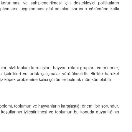
 korunması ve sahiplendirilmesi için destekleyici politikaların
aptırımların uygulanması gibi adımlar, sorunun çözümüne katkı
, sivil toplum kuruluşları, hayvan refahı grupları, veterinerler,
şbirlikleri ve ortak çalışmalar yürütülmelidir. Birlikte hareket
psiz köpek problemine kalıcı çözümler bulmak mümkün olabilir.
oblemi, toplumun ve hayvanların karşılaştığı önemli bir sorundur.
 koşullarının iyileştirilmesi ve toplumun bu konuda duyarlılığının