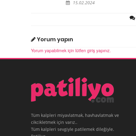
15.02.2024
Yorum yapın
Yorum yapabilmek için lütfen giriş yapınız.
Tüm kalpleri miyavlatmak, havhavlatmak ve
cikcikletmek için varız..
Tüm kalpleri sevgiyle patilemek dileğiyle.