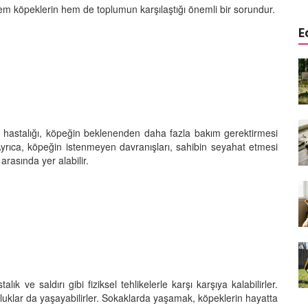
hem köpeklerin hem de toplumun karşılaştığı önemli bir sorundur.
E
a
Köpeklerde Kulak ve Göz
 Kapsamlı
Temizliği: Adım Adım Rehber
öntemleri
15.10.2025
Köpek Sporları: Agility Nedir?
a hastalığı, köpeğin beklenenden daha fazla bakım gerektirmesi
n
Köpeğinizle Spor Yapmanın
 Ayrıca, köpeğin istenmeyen davranışları, sahibin seyahat etmesi
eki
Yolları
arasında yer alabilir.
11.10.2025
Ev Yapımı Köpek Mamaları:
er ve
Sağlıklı Tarifler ve Bilmeniz
anlarının
Gerekenler
arı
11.10.2025
Oyun ve Eğitim: “Köpekler İçin
ık ve saldırı gibi fiziksel tehlikelerle karşı karşıya kalabilirler.
lerde
Zeka Geliştirici Oyunlar”
orluklar da yaşayabilirler. Sokaklarda yaşamak, köpeklerin hayatta
ri ve
09.10.2025