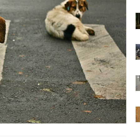
01.01.2025
Sözler ve
Köpeklerle İlgili Ünlü Sözler ve
Atasözleri
03.04.2024
nakları
İzmir’deki Hayvan Barınakları
22.05.2020
rınakları
Ankara’daki Hayvan Barınakları
22.05.2020
öpeklerin
Köpeğim Su İçmiyor, Köpeklerin
Su İçmeme Sebepleri
22.05.2020