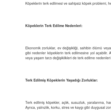
Köpeklerin terk edilmesi ve sahipsiz köpek problemi, 
Televizyonda Neler
Köpeklerden İnsanlar
Köpeklerin Terk Edilme Nedenleri:
Geçebilen Parazitler:
Rehber ve Korunma Y
25
23.10.2025
Kötü Niyetli İnsanları
Ekonomik zorluklar, ev değişikliği, sahibin ölümü vey
Çiftlik Kültürü: “Çoba
gibi nedenler köpeklerin terk edilmesine yol açabilir.
Köpeklerinin Sürülerd
25
veya yaşam tarzı değişiklikleri de terk edilme nedenleri 
Vazgeçilmez Rolü”
22.10.2025
Neden Boş Duvara
şırtıcı Gerçek
Tarihte Askeri Köpekl
25
Terk Edilmiş Köpeklerin Yaşadığı Zorluklar:
Görevleri: Savaş Meyd
Dört Ayaklı Kahramanl
Ruh Görür mü?
19.10.2025
ve Gerçekler
25
Terk edilmiş köpekler, açlık, susuzluk, yaralanma, hastal
Köpek Sağlığı: “Köpek
Ayrıca, yalnızlık, korku, stres ve kaygı gibi duygusal z
Kulak İltihabı: Belirtile