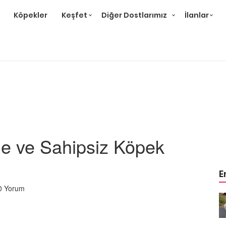
Köpekler
Keşfet
Diğer Dostlarımız
İlanlar
me ve Sahipsiz Köpek
E
0 Yorum
m
Ev Ortamına ve Yaşam
 Bakımı
Standartlarına Uygun Bakımı
Kolay 14 Evcil Hayvan