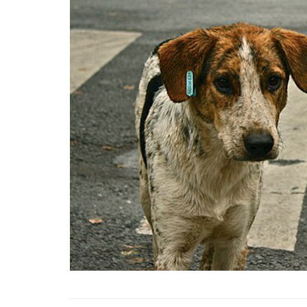
01.01.2025
Köpeklerle İlgili Ünlü 
Atasözleri
03.04.2024
İzmir’deki Hayvan Barı
22.05.2020
Ankara’daki Hayvan Ba
22.05.2020
Köpeğim Su İçmiyor, K
Su İçmeme Sebepleri
22.05.2020