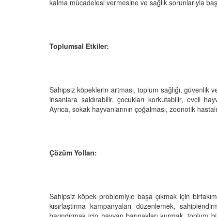
 Ayrılık Anksiyetesi:
Tedavi Yöntemleri”
kalma mücadelesi vermesine ve sağlık sorunlarıyla baş
, Nedenleri ve Etkili
19.10.2025
ları
25
Köpeklerde Kilo Proble
Sağlıklı Zayıflama Yö
Toplumsal Etkiler:
15.10.2025
Sahipsiz köpeklerin artması, toplum sağlığı, güvenlik ve 
insanlara saldırabilir, çocukları korkutabilir, evcil ha
Ayrıca, sokak hayvanlarının çoğalması, zoonotik hastalıkla
Çözüm Yolları:
Sahipsiz köpek problemiyle başa çıkmak için birtakım
kısırlaştırma kampanyaları düzenlemek, sahiplendi
barındırmak için hayvan barınakları kurmak, toplum bi