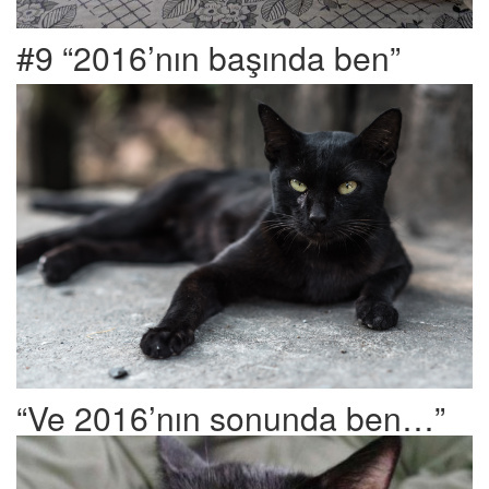
#9 “2016’nın başında ben”
“Ve 2016’nın sonunda ben…”