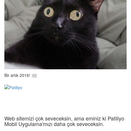
Bir artık 2016! :(((
Web sitemizi çok seveceksin, ama eminiz ki Patiliyo
Mobil Uygulama'mızı daha çok seveceksin.