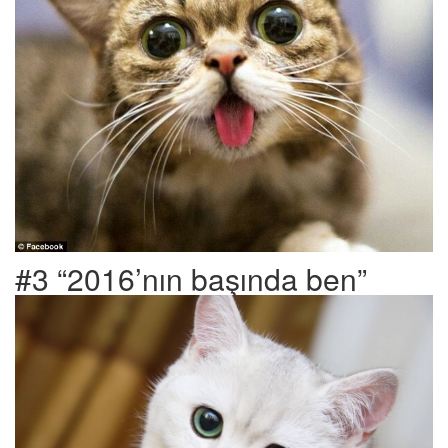
#3 “2016’nın başında ben”