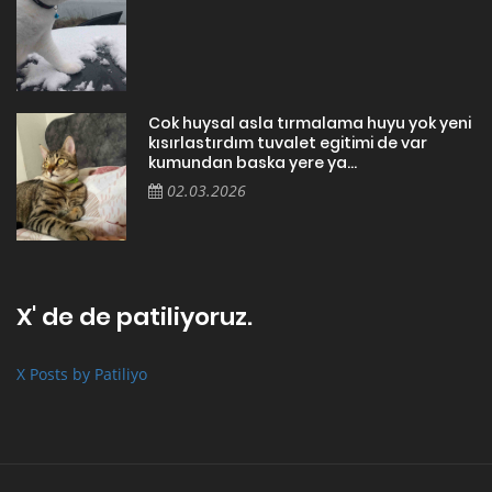
Cok huysal asla tırmalama huyu yok yeni
kısırlastırdım tuvalet egitimi de var
kumundan baska yere ya...
02.03.2026
X' de de patiliyoruz.
X Posts by Patiliyo