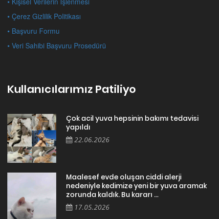
• Kişisel Verilerin İşlenmesi
• Çerez Gizlilik Politikası
• Başvuru Formu
• Veri Sahibi Başvuru Prosedürü
Kullanıcılarımız Patiliyo
Çok acil yuva hepsinin bakımı tedavisi
yapıldı
22.06.2026
Maalesef evde oluşan ciddi alerji
nedeniyle kedimize yeni bir yuva aramak
zorunda kaldık. Bu kararı ...
17.05.2026