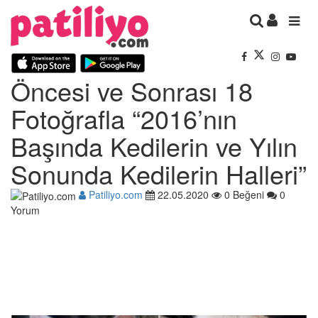
Öncesi ve Sonrası 18
Fotoğrafla “2016’nın
Başında Kedilerin ve Yılın
Sonunda Kedilerin Halleri”
Patiliyo.com
22.05.2020
0 Beğeni
0
Yorum