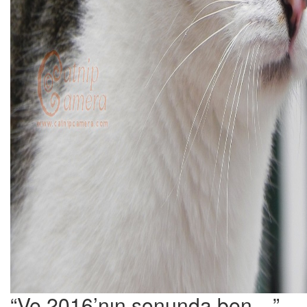
“Ve 2016’nın sonunda ben…”