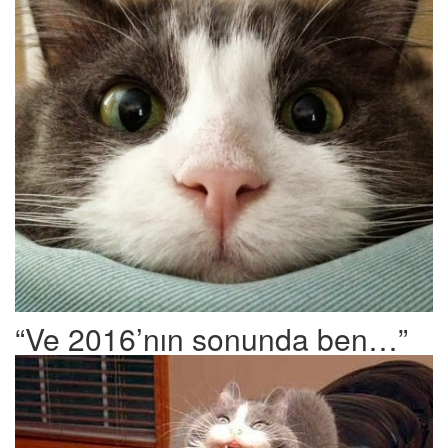
“Ve 2016’nın sonunda ben…”