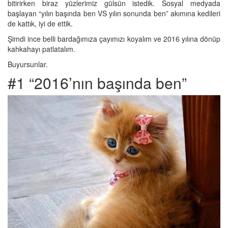
bitirirken biraz yüzlerimiz gülsün istedik. Sosyal medyada
başlayan “yılın başında ben VS yılın sonunda ben” akımına kedileri
de kattık, iyi de ettik.
Şimdi ince belli bardağımıza çayımızı koyalım ve 2016 yılına dönüp
kahkahayı patlatalım.
Buyursunlar.
#1 “2016’nın başında ben”