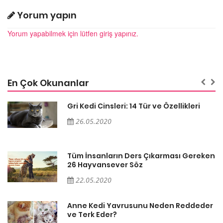
Yorum yapın
Yorum yapabilmek için lütfen giriş yapınız.
En Çok Okunanlar
Gri Kedi Cinsleri: 14 Tür ve Özellikleri
26.05.2020
en
Tüm İnsanların Ders Çıkarması Gereken
26 Hayvansever Söz
22.05.2020
er
Anne Kedi Yavrusunu Neden Reddeder
ve Terk Eder?