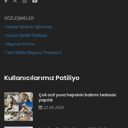
• Kişisel Verilerin İşlenmesi
• Çerez Gizlilik Politikası
• Başvuru Formu
• Veri Sahibi Başvuru Prosedürü
Kullanıcılarımız Patiliyo
Çok acil yuva hepsinin bakımı tedavisi
yapıldı
22.06.2026
Maalesef evde oluşan ciddi alerji
nedeniyle kedimize yeni bir yuva aramak
zorunda kaldık. Bu kararı ...
17.05.2026