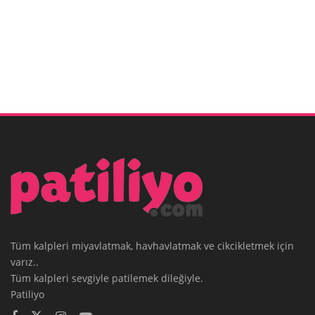
Tüm kalpleri miyavlatmak, havhavlatmak ve cikcikletmek için
varız..
Tüm kalpleri sevgiyle patilemek dileğiyle.
Patiliyo
SÖZLEŞMELER