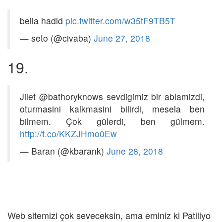
— seto (@civaba)
June 27, 2018
19.
Jilet @bathoryknows sevdigimiz bir ablamizdi,
oturmasini kalkmasini bilirdi, mesela ben
bilmem. Çok gülerdi, ben gülmem.
http://t.co/KKZJHmo0Ew
— Baran (@kbarank)
June 28, 2018
Web sitemizi çok seveceksin, ama eminiz ki Patiliyo
Mobil Uygulama'mızı daha çok seveceksin.
Hemen indirmek ister misin?