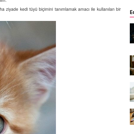
lım.
ha ziyade kedi tüyü biçimini tanımlamak amacı ile kullanılan bir
E
edinizle
Sarman Kediler Neden
Yaratıcı
“Yaramaz”? Kısa Bir Blog
25.09.2025
Kediler Neden Dört Ayak
 Mama mı,
Üzerine Düşer? Evrimsel
ı ve
Adaptasyon
22.09.2025
Kedilerin Bıyıkları Neden Bu
rde Ayrılık
Kadar Önemli? Evrimsel İşlevleri
temleri
22.09.2025
Kışın Tekir Kedi Bakımı: Soğuk
en
Havada Kediniz İçin 13 Önemli
rimsel Bir
İpucu
19.09.2025