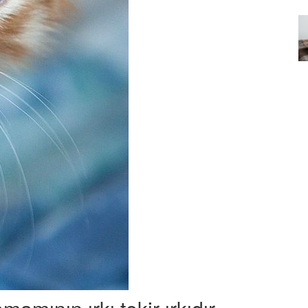
Özel Bir Bağ: Tekir Kedilerle
emez"?
Kurulan Derin Dostlukların
el
Psikolojisi
15.09.2025