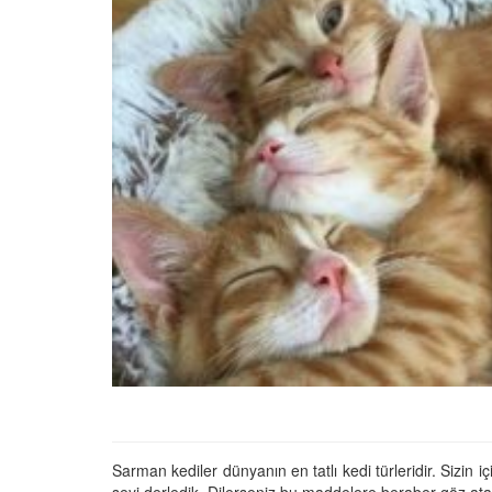
Tüm İnsanların Ders Ç
Gereken 26 Hayvanse
22.05.2020
Anne Kedi Yavrusunu
Reddeder ve Terk Ede
22.05.2020
Evde Beslenebilecek En
Küçük Kedi Cinsi
22.05.2020
Yavru Kedilerde Pire N
Temizlenir?
22.05.2020
Sarman kediler dünyanın en tatlı kedi türleridir. Sizin