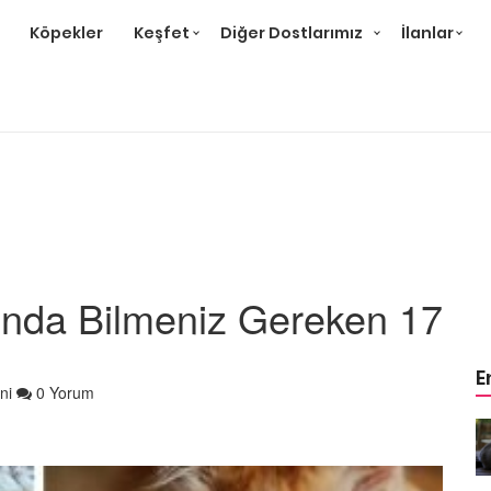
Köpekler
Keşfet
Diğer Dostlarımız
İlanlar
ında Bilmeniz Gereken 17
E
ni
0 Yorum
r ve
Gri Kedi Cinsleri: 14 Tür ve
Özellikleri
26.05.2020