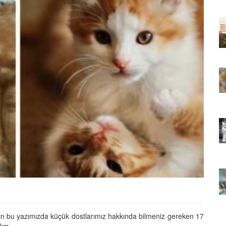
ıkarması
Tüm İnsanların Ders Çıkarması
ver Söz
Gereken 26 Hayvansever Söz
22.05.2020
 Neden
Anne Kedi Yavrusunu Neden
r?
Reddeder ve Terk Eder?
22.05.2020
 Tatlı 21
Evde Beslenebilecek En Tatlı 21
Küçük Kedi Cinsi
22.05.2020
asıl
Yavru Kedilerde Pire Nasıl
Temizlenir?
22.05.2020
 için bu yazımızda küçük dostlarımız hakkında bilmeniz gereken 17