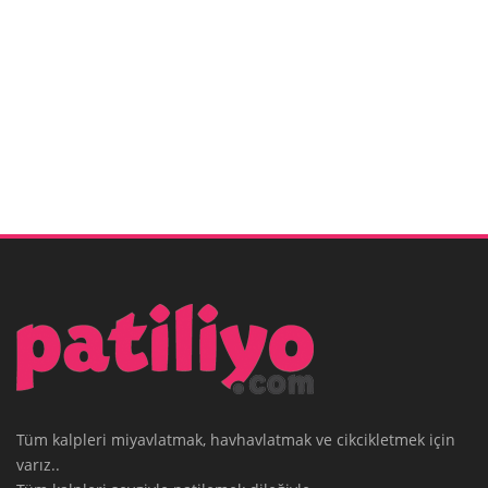
Tüm kalpleri miyavlatmak, havhavlatmak ve cikcikletmek için
varız..