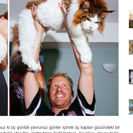
ıkarması
Tüm İnsanların Ders Çıkarması
ver Söz
Gereken 26 Hayvansever Söz
22.05.2020
 Neden
Anne Kedi Yavrusunu Neden
r?
Reddeder ve Terk Eder?
22.05.2020
 Tatlı 21
Evde Beslenebilecek En Tatlı 21
Küçük Kedi Cinsi
22.05.2020
asıl
Yavru Kedilerde Pire Nasıl
Temizlenir?
22.05.2020
sunuz ki üç günlük yavrunuz günler içinde üç kaplan gücündeki bir