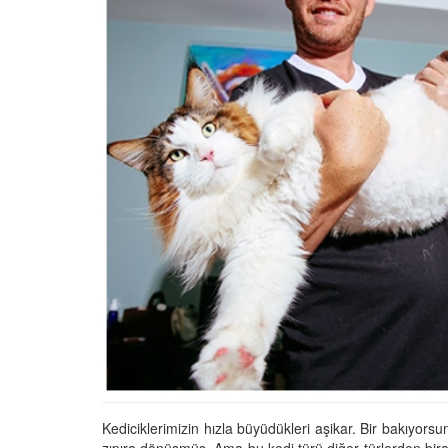
Tüm İnsanların Ders Ç
Gereken 26 Hayvanse
22.05.2020
Anne Kedi Yavrusunu
Reddeder ve Terk Ede
22.05.2020
Evde Beslenebilecek En
Küçük Kedi Cinsi
22.05.2020
Yavru Kedilerde Pire N
Temizlenir?
22.05.2020
Kediciklerimizin hızla büyüdükleri aşikar. Bir bakıyor