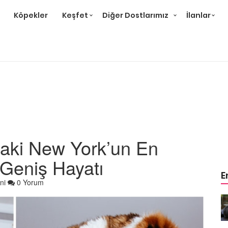
Köpekler
Keşfet
Diğer Dostlarımız
İlanlar
daki New York’un En
 Geniş Hayatı
E
ni
0 Yorum
r ve
Gri Kedi Cinsleri: 14 Tür ve
Özellikleri
26.05.2020