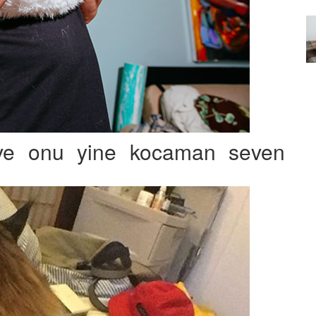
Özel Bir Bağ: Tekir Kedilerle
emez"?
Kurulan Derin Dostlukların
el
Psikolojisi
15.09.2025
ve onu yine kocaman seven