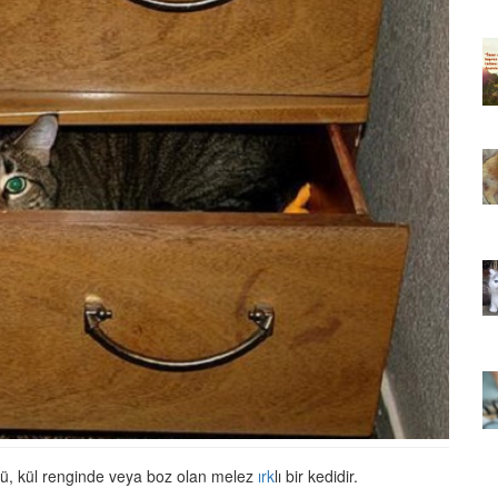
ıkarması
Tüm İnsanların Ders Çıkarması
ver Söz
Gereken 26 Hayvansever Söz
22.05.2020
 Neden
Anne Kedi Yavrusunu Neden
r?
Reddeder ve Terk Eder?
22.05.2020
 Tatlı 21
Evde Beslenebilecek En Tatlı 21
Küçük Kedi Cinsi
22.05.2020
asıl
Yavru Kedilerde Pire Nasıl
Temizlenir?
22.05.2020
üslü, kül renginde veya boz olan melez
ırk
lı bir kedidir.