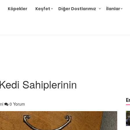
Köpekler
Keşfet
Diğer Dostlarımız
İlanlar
 Kedi Sahiplerinin
E
ni
0 Yorum
r ve
Gri Kedi Cinsleri: 14 Tür ve
Özellikleri
26.05.2020