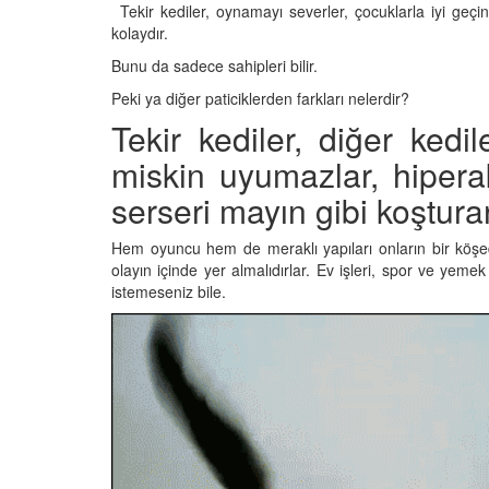
Tekir kediler, oynamayı severler, çocuklarla iyi geçin
kolaydır.
Bunu da sadece sahipleri bilir.
den Sahiplerine Ölü
Kedi Oyunları: "Evde K
Peki ya diğer paticiklerden farkları nelerdir?
tirir? Gerçek Şok
Oynayabileceğiniz 10 
Tekir kediler, diğer ked
Aktivite"
miskin uyumazlar, hipera
25
11.10.2025
serseri mayın gibi koşturar
h Olunca Gerçekten
Kedi Beslenmesi: "Çiğ
mu?
Kuru Mama mı? Artılar
Hem oyuncu hem de meraklı yapıları onların bir köşe
Eksileri"
25
olayın içinde yer almalıdırlar. Ev işleri, spor ve yeme
11.10.2025
istemeseniz bile.
nin Genetik Sırrı:
Farklı Renk Gözleri
Kedi Psikolojisi: Kedile
Kaygısı ve Çözüm Yön
25
11.10.2025
liği: Evde Kediler İçin
Kediler Zamanla Ned
 Yaygın Bitki
Mırlamaya Başladı? Ev
Bakış
25