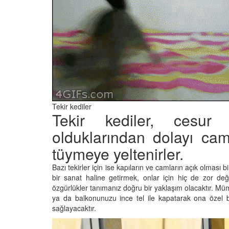
05.10.2025
r'da Kedilerin Kutsal
ılardan Yasalara
Kediler Neden "Eğitil
Büyülü Dünyası
Vahşi Atalarına Bilims
Yolculuk
25
03.10.2025
Tekir kediler
Tekir kediler, cesur
olduklarından dolayı ca
tüymeye yeltenirler.
Bazı tekirler için ise kapıların ve camların açık olmas
bir sanat haline getirmek, onlar için hiç de zor deği
özgürlükler tanımanız doğru bir yaklaşım olacaktır. M
ya da balkonunuzu ince tel ile kapatarak ona özel bir
sağlayacaktır.