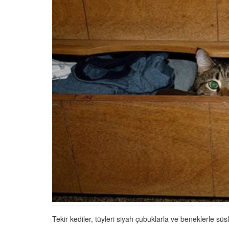
Tüm İnsanların Ders Ç
Gereken 26 Hayvanse
22.05.2020
Anne Kedi Yavrusunu
Reddeder ve Terk Ede
22.05.2020
Evde Beslenebilecek En
Küçük Kedi Cinsi
22.05.2020
Yavru Kedilerde Pire N
Temizlenir?
22.05.2020
Tekir kediler, tüyleri siyah çubuklarla ve beneklerle s