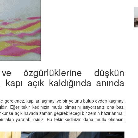
Özel Bir Bağ: Tekir Kedilerle
emez"?
Kurulan Derin Dostlukların
el
Psikolojisi
15.09.2025
 ve özgürlüklerine düşkün
m kapı açık kaldığında anında
ı bile gerekmez, kapıları açmayı ve bir yolunu bulup evden kaçmayı
ldir. Eğer tekir kedinizin mutlu olmasını istiyorsanız ona bazı
ümkünse açık havada zaman geçirebileceği bir zemin hazırlanmalı
 alan yaratabilirsiniz. Bu tekir kedinizin daha mutlu olmasını