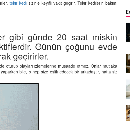
irler,
tekir kedi
sizinle keyifli vakit geçirir. Tekir kedilerin bakımı
E
edinizle
Sarman Kediler Neden
Yaratıcı
“Yaramaz”? Kısa Bir Blog
iler gibi günde 20 saat miskin
25.09.2025
ktiflerdir. Günün çoğunu evde
Kediler Neden Dört Ayak
ak geçirirler.
 Mama mı,
Üzerine Düşer? Evrimsel
ı ve
Adaptasyon
de oturup olayları izlemelerine müsaade etmez. Onlar mutlaka
22.09.2025
k yaparken bile, o hep size eşlik edecek bir arkadaştır, hatta siz
Kedilerin Bıyıkları Neden Bu
rde Ayrılık
Kadar Önemli? Evrimsel İşlevleri
temleri
22.09.2025
Kışın Tekir Kedi Bakımı: Soğuk
en
Havada Kediniz İçin 13 Önemli
rimsel Bir
İpucu
19.09.2025