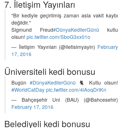
7. İletişim Yayınları
"Bir kediyle geçirilmiş zaman asla vakit kaybı
değildir."
Sigmund Freud
#DünyaKedilerGünü
kutlu
olsun!
pic.twitter.com/SboG3xx01o
— İletişim Yayınları (@iletisimyayin)
February
17, 2016
Üniversiteli kedi bonusu
Bugün
#DünyaKedilerGünü
🐈 Kutlu olsun!
#WorldCatDay
pic.twitter.com/4iAoqDrIKn
— Bahçeşehir Uni (BAU) (@Bahcesehir)
February 17, 2016
Belediyeli kedi bonusu