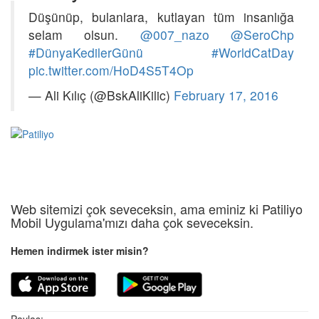
Düşünüp, bulanlara, kutlayan tüm insanlığa
selam olsun.
@007_nazo
@SeroChp
#DünyaKedilerGünü
#WorldCatDay
pic.twitter.com/HoD4S5T4Op
— Ali Kılıç (@BskAliKilic)
February 17, 2016
Web sitemizi çok seveceksin, ama eminiz ki Patiliyo
Mobil Uygulama'mızı daha çok seveceksin.
Hemen indirmek ister misin?