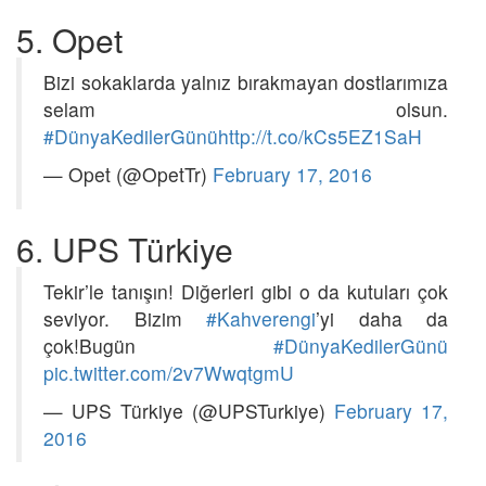
5. Opet
Bizi sokaklarda yalnız bırakmayan dostlarımıza
selam olsun.
#DünyaKedilerGünü
http://t.co/kCs5EZ1SaH
— Opet (@OpetTr)
February 17, 2016
6. UPS Türkiye
Tekir’le tanışın! Diğerleri gibi o da kutuları çok
seviyor. Bizim
#Kahverengi
’yi daha da
çok!Bugün
#DünyaKedilerGünü
pic.twitter.com/2v7WwqtgmU
— UPS Türkiye (@UPSTurkiye)
February 17,
2016