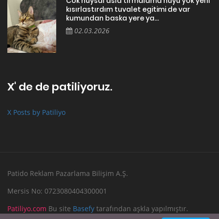
Cok huysal asla tırmalama huyu yok yeni
kısırlastırdım tuvalet egitimi de var
kumundan baska yere ya...
02.03.2026
X' de de patiliyoruz.
X Posts by Patiliyo
Patido Reklam Pazarlama Bilişim A.Ş.
Mersis No: 0723080404300001
Patiliyo.com
Bu site
Basefy
tarafından aşkla yapılmıştır.