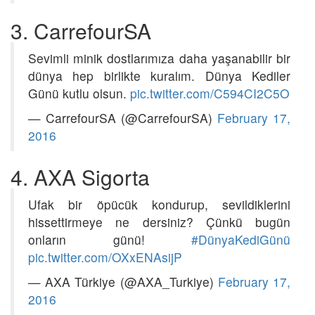
3. CarrefourSA
Sevimli minik dostlarımıza daha yaşanabilir bir
dünya hep birlikte kuralım. Dünya Kediler
Günü kutlu olsun.
pic.twitter.com/C594CI2C5O
— CarrefourSA (@CarrefourSA)
February 17,
2016
4. AXA Sigorta
Ufak bir öpücük kondurup, sevildiklerini
hissettirmeye ne dersiniz? Çünkü bugün
onların günü!
#DünyaKediGünü
pic.twitter.com/OXxENAsijP
— AXA Türkiye (@AXA_Turkiye)
February 17,
2016