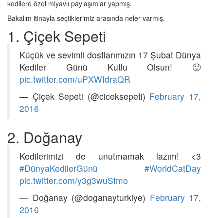
kedilere özel miyavlı paylaşımlar yapmış.
Bakalım itinayla seçtiklerimiz arasında neler varmış.
1. Çiçek Sepeti
Küçük ve sevimli dostlarımızın 17 Şubat Dünya
Kediler Günü Kutlu Olsun! 🙂
pic.twitter.com/uPXWIdraQR
— Çiçek Sepeti (@ciceksepeti)
February 17,
2016
2. Doğanay
Kedilerimizi de unutmamak lazım! <3
#DünyaKedilerGünü
#WorldCatDay
pic.twitter.com/y3g3wuSfmo
— Doğanay (@doganayturkiye)
February 17,
2016