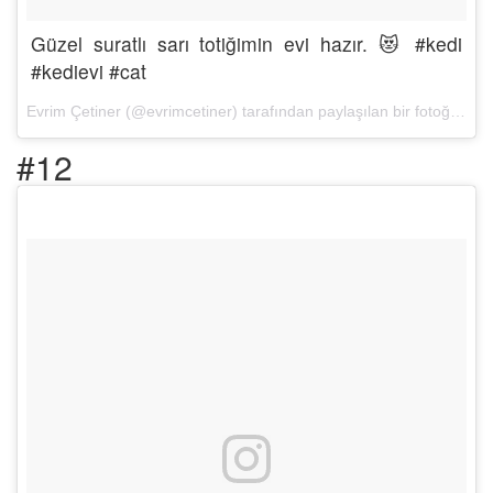
Güzel suratlı sarı totiğimin evi hazır. 😻 #kedi
#kedievi #cat
Evrim Çetiner (@evrimcetiner) tarafından paylaşılan bir fotoğraf (
1
#12