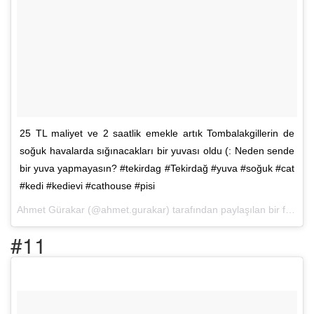
25 TL maliyet ve 2 saatlik emekle artık Tombalakgillerin de
soğuk havalarda sığınacakları bir yuvası oldu (: Neden sende
bir yuva yapmayasın? #tekirdag #Tekirdağ #yuva #soğuk #cat
#kedi #kedievi #cathouse #pisi
Ahmet Gürakar (@ahmet.gurakar) tarafından paylaşılan bir fotoğraf (
#11