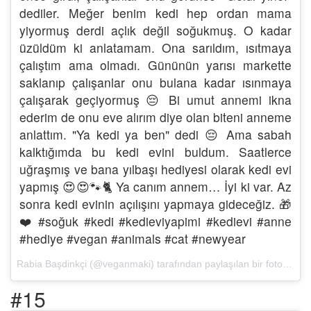
dediler. Meğer benim kedi hep ordan mama
yiyormuş derdi açlık değil soğukmuş. O kadar
üzüldüm ki anlatamam. Ona sarıldım, ısıtmaya
çalıştım ama olmadı. Gününün yarısı markette
saklanıp çalışanlar onu bulana kadar ısınmaya
çalışarak geçiyormuş 😔 Bi umut annemi ikna
ederim de onu eve alırım diye olan biteni anneme
anlattım. "Ya kedi ya ben" dedi 😔 Ama sabah
kalktığımda bu kedi evini buldum. Saatlerce
uğraşmış ve bana yılbaşı hediyesi olarak kedi evi
yapmış 😍😍🐾🐈 Ya canım annem… İyi ki var. Az
sonra kedi evinin açılışını yapmaya gideceğiz. 🎁
❤️ #soğuk #kedi #kedieviyapimi #kedievi #anne
#hediye #vegan #animals #cat #newyear
Rabia Başdinkçi (@veganmaki) tarafından paylaşılan bir fotoğraf (
1
#15