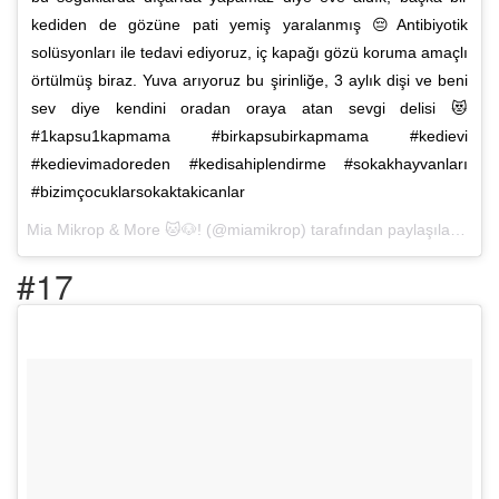
kediden de gözüne pati yemiş yaralanmış 😔Antibiyotik
solüsyonları ile tedavi ediyoruz, iç kapağı gözü koruma amaçlı
örtülmüş biraz. Yuva arıyoruz bu şirinliğe, 3 aylık dişi ve beni
sev diye kendini oradan oraya atan sevgi delisi 😻
#1kapsu1kapmama #birkapsubirkapmama #kedievi
#kedievimadoreden #kedisahiplendirme #sokakhayvanları
#bizimçocuklarsokaktakicanlar
Mia Mikrop & More 🐱🐶! (@miamikrop) tarafından paylaşılan bir fotoğraf (
#17