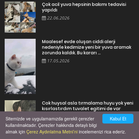
Çok acil yuva hepsinin bakımı tedavisi
yapıldı
22.06.2026
Maalesef evde oluşan ciddi alerji
nedeniyle kedimize yeni bir yuva aramak
zorunda kaldık. Bu kararı ...
17.05.2026
Cok huysal asla tırmalama huyu yok yeni
kısırlastırdım tuvalet egitimi de var
kumundan baska yere ya...
Sitemizde ve uygulamamızda gerekli çerezler
Kabul Et
02.03.2026
kullanılmaktadır. Çerezler hakkında detaylı bilgi
almak için
Çerez Aydınlatma Metni’ni
incelemenizi rica ederiz.