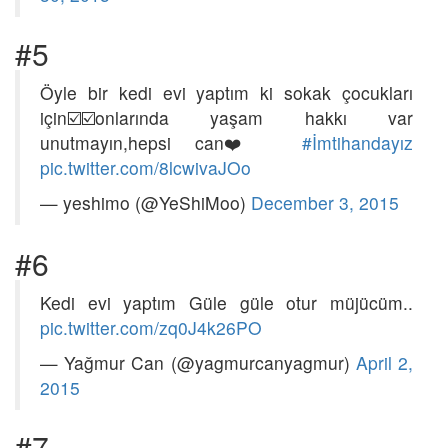
#5
Öyle bir kedi evi yaptım ki sokak çocukları
için☑️☑️onlarında yaşam hakkı var
unutmayın,hepsi can❤️
#İmtihandayız
pic.twitter.com/8lcwivaJOo
— yeshimo (@YeShiMoo)
December 3, 2015
#6
Kedi evi yaptım Güle güle otur müjücüm..
pic.twitter.com/zq0J4k26PO
— Yağmur Can (@yagmurcanyagmur)
April 2,
2015
#7