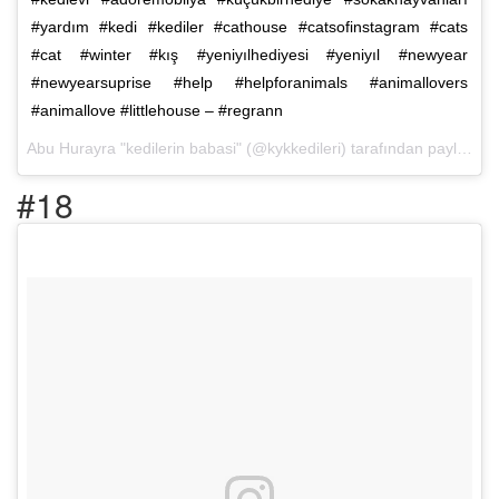
#yardım #kedi #kediler #cathouse #catsofinstagram #cats
#cat #winter #kış #yeniyılhediyesi #yeniyıl #newyear
#newyearsuprise #help #helpforanimals #animallovers
#animallove #littlehouse – #regrann
Abu Hurayra "kedilerin babasi" (@kykkedileri) tarafından paylaşılan bir fotoğraf (
#18