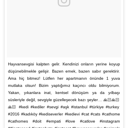
Hayvansevgisi kalpten gelir. Kendinizi onların yerine koyup
düşünebilmekle gelişir. Bazen emek, bazen sabır gerektirir.
Ama hiç bitmez! Lütfen her apartmanın önünde 1 yuva
mutlaka olsun! Bizim yaptığımız kaçıncı oldu bilmiyorum.
Yakan, yıkanlara inat, kentsel dönüşüm ya da yılbaşı
süsleriyle değil, sevgiyle güzelleşecek bazı şeyler… 🙏🏻🙏🏻
🙏🏻 #kedi #kediler #sevgi #aşk #istanbul #türkiye #turkey
#2016 #kadıköy #kediseverler #kedievi #cat #cats #cathome
#cathomes #doit #empati #love #catlove #instagram