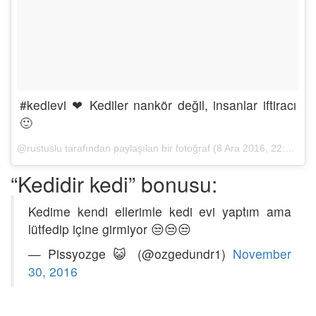
#kedievi ❤ Kediler nankör değil, insanlar iftiracı
🙂
@rustuslu tarafından paylaşılan bir fotoğraf (
8 Ara 2016, 22:41 PST
“Kedidir kedi” bonusu:
Kedime kendi ellerimle kedi evi yaptım ama
lütfedip içine girmiyor 😒😒😒
— Pissyozge 😺 (@ozgedundr1)
November
30, 2016