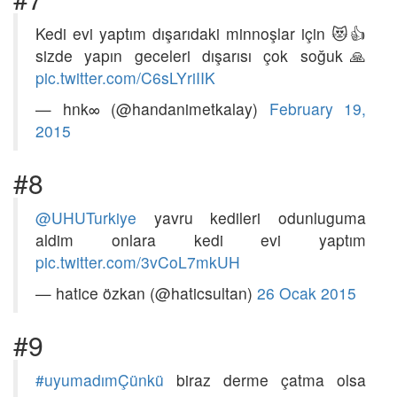
Kedi evi yaptım dışarıdaki minnoşlar için 😻👍
sizde yapın geceleri dışarısı çok soğuk🙏
pic.twitter.com/C6sLYriIIK
— hnk∞ (@handanimetkalay)
February 19,
2015
#8
@UHUTurkiye
yavru kedileri odunluguma
aldim onlara kedi evi yaptım
pic.twitter.com/3vCoL7mkUH
— hatice özkan (@haticsultan)
26 Ocak 2015
#9
#uyumadımÇünkü
biraz derme çatma olsa