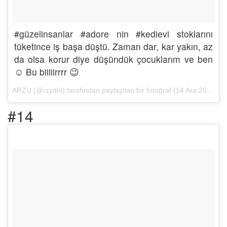
#güzelinsanlar #adore nin #kedievi stoklarını
tüketince iş başa düştü. Zaman dar, kar yakın, az
da olsa korur diye düşündük çocuklarım ve ben
☺ Bu biiiiirrrr 😉
ARZU (@rzydnl) tarafından paylaşılan bir fotoğraf (
14 Ara 2016, 09:03 PST
#14