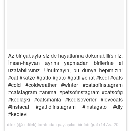
Az bir çabayla siz de hayatlarına dokunabilirsiniz.
İnsan-hayvan ayrımı yapmadan birilerine el
uzatabilirsiniz. Unutmayın, bu dünya hepimizin!
#cat #katze #gatto #gato #gatti #chat #kedi #cats
#cold #coldweather #winter #catsofinstagram
#catstagram #animal #petsofinstagram #catsofig
#kediaşkı #catsmania #kediseverler #lovecats
#instacat #gattidiinstagram #instagato #diy
#kedievi
dilek (@sodilek) tarafından paylaşılan bir fotoğraf (
14 Ara 2016, 09:20 PST