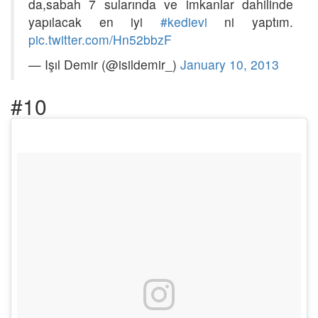
da,sabah 7 sularında ve imkanlar dahilinde
yapılacak en iyi
#kedievi
ni yaptım.
pic.twitter.com/Hn52bbzF
— Işıl Demir (@isildemir_)
January 10, 2013
#10