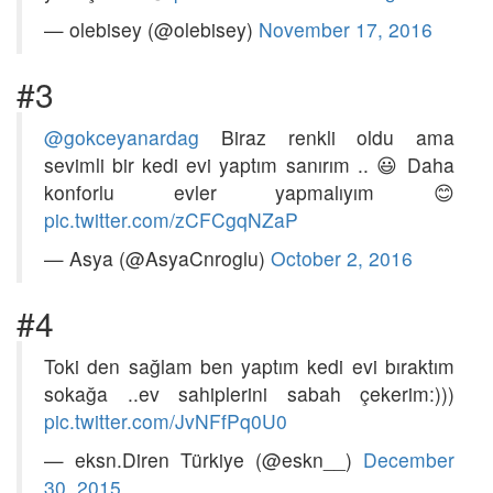
— olebisey (@olebisey)
November 17, 2016
#3
@gokceyanardag
Biraz renkli oldu ama
sevimli bir kedi evi yaptım sanırım .. 😃 Daha
konforlu evler yapmalıyım 😊
pic.twitter.com/zCFCgqNZaP
— Asya (@AsyaCnroglu)
October 2, 2016
#4
Toki den sağlam ben yaptım kedi evi bıraktım
sokağa ..ev sahiplerini sabah çekerim:)))
pic.twitter.com/JvNFfPq0U0
— eksn.Diren Türkiye (@eskn__)
December
30, 2015