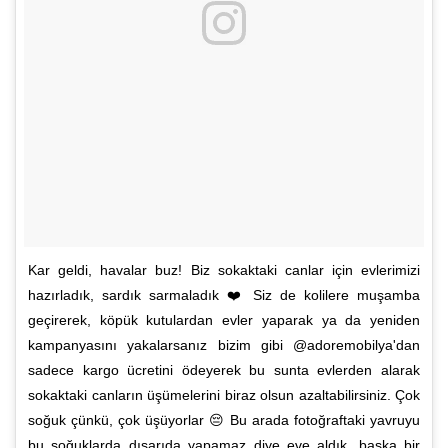
Kar geldi, havalar buz! Biz sokaktaki canlar için evlerimizi
hazırladık, sardık sarmaladık ❤️ Siz de kolilere muşamba
geçirerek, köpük kutulardan evler yaparak ya da yeniden
kampanyasını yakalarsanız bizim gibi @adoremobilya'dan
sadece kargo ücretini ödeyerek bu sunta evlerden alarak
sokaktaki canların üşümelerini biraz olsun azaltabilirsiniz. Çok
soğuk çünkü, çok üşüyorlar 😔 Bu arada fotoğraftaki yavruyu
bu soğuklarda dışarıda yapamaz diye eve aldık, başka bir