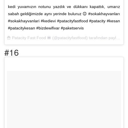
kedi yuvamızın notunu yazdık ve dükkanı kapattık, umarız
sabah geldiğimizde aynı yerinde buluruz 😊 #sokakhayvanları
#sokakhayvanlari #kedievi #patacityfastfood #patacity #kesan
#patacitykesan #bizdewifivar #paketservis
🍟 Patacity Fast Food 🍔 (@patacityfastfood) tarafından paylaşılan bir fotoğraf (
#16