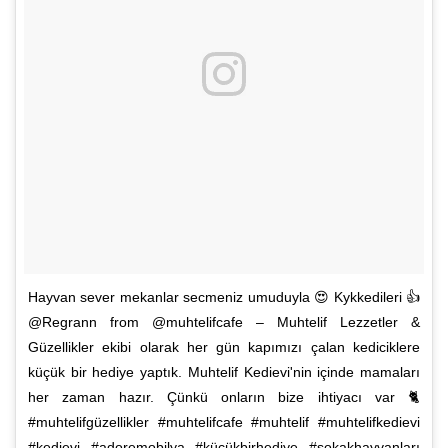
Hayvan sever mekanlar secmeniz umuduyla 😍 Kykkedileri 👍
@Regrann from @muhtelifcafe – Muhtelif Lezzetler &
Güzellikler ekibi olarak her gün kapımızı çalan kediciklere
küçük bir hediye yaptık. Muhtelif Kedievi'nin içinde mamaları
her zaman hazır. Çünkü onların bize ihtiyacı var 🐈
#muhtelifgüzellikler #muhtelifcafe #muhtelif #muhtelifkedievi
#kedievi #adoremobilya #küçükbirhediye #sokakhayvanları