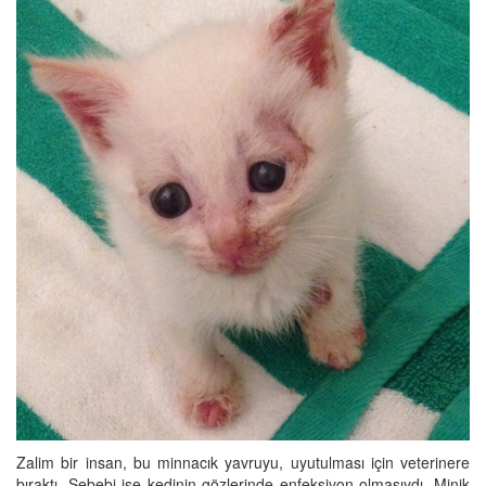
Zalim bir insan, bu minnacık yavruyu, uyutulması için veterinere
bıraktı. Sebebi ise kedinin gözlerinde enfeksiyon olmasıydı. Minik