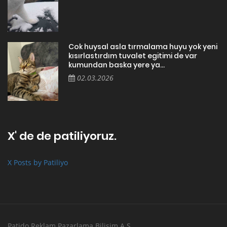
Cok huysal asla tırmalama huyu yok yeni
kısırlastırdım tuvalet egitimi de var
kumundan baska yere ya...
02.03.2026
X' de de patiliyoruz.
X Posts by Patiliyo
Patido Reklam Pazarlama Bilişim A.Ş.