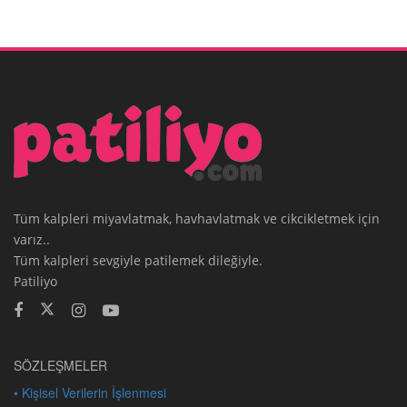
Tüm kalpleri miyavlatmak, havhavlatmak ve cikcikletmek için
varız..
Tüm kalpleri sevgiyle patilemek dileğiyle.
Patiliyo
SÖZLEŞMELER
• Kişisel Verilerin İşlenmesi