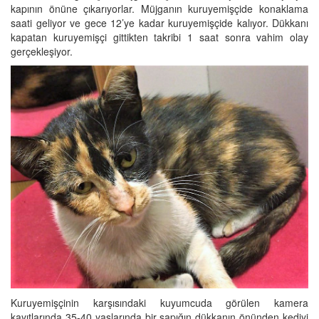
kapının önüne çıkarıyorlar. Müjganın kuruyemişçide konaklama
saati geliyor ve gece 12’ye kadar kuruyemişçide kalıyor. Dükkanı
kapatan kuruyemişçi gittikten takribi 1 saat sonra vahim olay
gerçekleşiyor.
Kuruyemişçinin karşısındaki kuyumcuda görülen kamera
kayıtlarında 35-40 yaşlarında bir sapığın dükkanın önünden kediyi