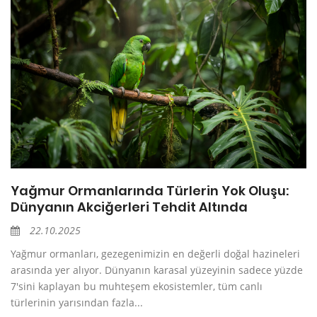
Yağmur Ormanlarında Türlerin Yok Oluşu:
Dünyanın Akciğerleri Tehdit Altında
22.10.2025
Yağmur ormanları, gezegenimizin en değerli doğal hazineleri
arasında yer alıyor. Dünyanın karasal yüzeyinin sadece yüzde
7'sini kaplayan bu muhteşem ekosistemler, tüm canlı
türlerinin yarısından fazla...