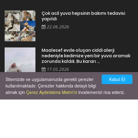
Çok acil yuva hepsinin bakımı tedavisi
yapıldı
22.06.2026
Maalesef evde oluşan ciddi alerji
nedeniyle kedimize yeni bir yuva aramak
zorunda kaldık. Bu kararı ...
17.05.2026
Sitemizde ve uygulamamızda gerekli çerezler
Kabul Et
kullanılmaktadır. Çerezler hakkında detaylı bilgi
almak için
Çerez Aydınlatma Metni’ni
incelemenizi rica ederiz.
Cok huysal asla tırmalama huyu yok yeni
kısırlastırdım tuvalet egitimi de var
kumundan baska yere ya...
02.03.2026