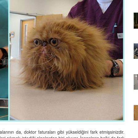
01.01.2025
Sözler ve
Köpeklerle İlgili Ünlü Sözler ve
Atasözleri
03.04.2024
nakları
İzmir’deki Hayvan Barınakları
22.05.2020
rınakları
Ankara’daki Hayvan Barınakları
22.05.2020
öpeklerin
Köpeğim Su İçmiyor, Köpeklerin
Su İçmeme Sebepleri
22.05.2020
arının da, doktor faturaları gibi yükseldiğini fark etmişsinizdir.