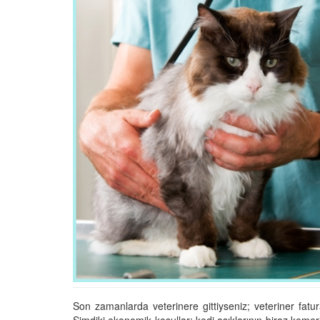
01.01.2025
Köpeklerle İlgili Ünlü 
Atasözleri
03.04.2024
İzmir’deki Hayvan Barı
22.05.2020
Ankara’daki Hayvan Ba
22.05.2020
Köpeğim Su İçmiyor, K
Su İçmeme Sebepleri
22.05.2020
Son zamanlarda veterinere gittiyseniz; veteriner fatural