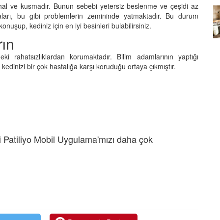
ishal ve kusmadır. Bunun sebebi yetersiz beslenme ve çeşidi az
ları, bu gibi problemlerin zemininde yatmaktadır. Bu durum
Köpeklerin mi Ağızları Daha
onuşup, kediniz için en iyi besinleri bulabilirsiniz.
Temiz, İnsanların mı? Bilim Ne
mleri:
Diyor?
rın
ntemleri
05.10.2025
eki rahatsızlıklardan korumaktadır. Bilim adamlarının yaptığı
edinizi bir çok hastalığa karşı koruduğu ortaya çıkmıştır.
 Patiliyo Mobil Uygulama'mızı daha çok