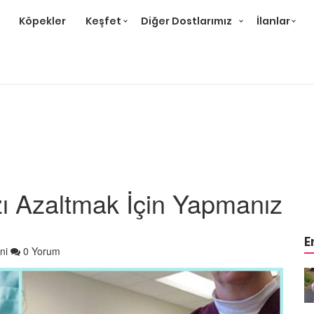
Köpekler
Keşfet
Diğer Dostlarımız
İlanlar
ızı Azaltmak İçin Yapmanız
E
ni
0 Yorum
m
Ev Ortamına ve Yaşam
 Bakımı
Standartlarına Uygun Bakımı
Kolay 14 Evcil Hayvan