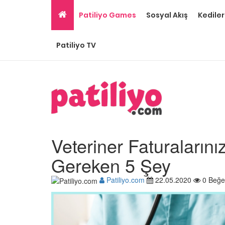
Patiliyo Games
Sosyal Akış
Kediler
Patiliyo TV
Veteriner Faturaların
Gereken 5 Şey
Patiliyo.com
22.05.2020
0 Beğe
Ev Ortamına ve Yaşa
Standartlarına Uygun
Kolay 14 Evcil Hayvan