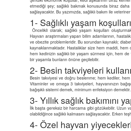
Şimdiki ekonomik koşullar; kedi aşıklarının biraz kemerle
etmediği şey; sağlıklı bakmak konusunda biraz daha ö
sağlayacaktır. Bu yazımızda, sağlıklı bakım ile veterin
1- Sağlıklı yaşam koşullar
Televizyonda Neler
Köpeklerden İnsanlar
Öncelikli olarak; sağlıklı yaşam koşulları oluşturma
Geçebilen Parazitler:
Hayvan araştırmaları yapan bilim adamlarının, hastalıklar
Rehber ve Korunma Y
25
ve obezite problemleridir. Bu sorundan kaynaklı; diabet
23.10.2025
kaynaklanmaktadır. Hastalıklar size hem maddi, hem d
Kötü Niyetli İnsanları
hem kedinizin sağlıklı bir yaşam sürmesi için, hem de v
Çiftlik Kültürü: “Çoba
bir yaşamla bunların önüne geçilebilir.
Köpeklerinin Sürülerd
2- Besin takviyeleri kullan
25
Vazgeçilmez Rolü”
Besin takviyesi ve doğru beslenme; hem kediler, hem d
22.10.2025
Neden Boş Duvara
Vitaminler ve omega 3 takviyeleri, hayvanınızın bağışıkl
şırtıcı Gerçek
bağışıklı sistemi demek, minimum enfeksiyon demektir.
Tarihte Askeri Köpekl
25
Görevleri: Savaş Meyd
3- Yıllık sağlık bakımını ya
Dört Ayaklı Kahramanl
Ruh Görür mü?
İlk başta gereksiz bir harcama gibi gözükebilir. Uzun
19.10.2025
ve Gerçekler
olabildiğince sağlıklı kalmasını sağlayacaktır. Erken te
25
4- Özel hayvan yiyecekleri
Köpek Sağlığı: “Köpek
Kulak İltihabı: Belirtile