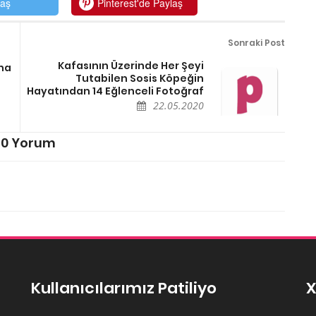
laş
Pinterest'de Paylaş
Sonraki Post
Kafasının Üzerinde Her Şeyi
ına
Tutabilen Sosis Köpeğin
Hayatından 14 Eğlenceli Fotoğraf
22.05.2020
0 Yorum
Kullanıcılarımız Patiliyo
X