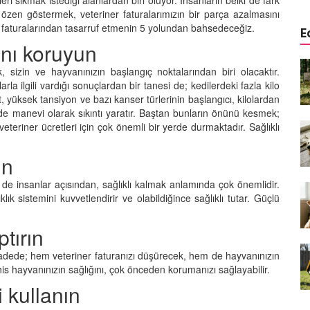
ri sıkmak istediği alanlardan biri oluyor. İnsanların belki de fark
zen göstermek, veteriner faturalarımızın bir parça azalmasını
er faturalarından tasarruf etmenin 5 yolundan bahsedeceğiz.
E
ını koruyun
a
Köpeklerde Kulak ve Göz
k, sizin ve hayvanınızın başlangıç noktalarından biri olacaktır.
 Kapsamlı
Temizliği: Adım Adım Rehber
la ilgili vardığı sonuçlardan bir tanesi de; kedilerdeki fazla kilo
öntemleri
15.10.2025
, yüksek tansiyon ve bazı kanser türlerinin başlangıcı, kilolardan
e manevi olarak sıkıntı yaratır. Baştan bunların önünü kesmek;
Köpek Sporları: Agility Nedir?
eteriner ücretleri için çok önemli bir yerde durmaktadır. Sağlıklı
n
Köpeğinizle Spor Yapmanın
eki
Yolları
ın
11.10.2025
e insanlar açısından, sağlıklı kalmak anlamında çok önemlidir.
ık sistemini kuvvetlendirir ve olabildiğince sağlıklı tutar. Güçlü
Ev Yapımı Köpek Mamaları:
er ve
Sağlıklı Tarifler ve Bilmeniz
anlarının
Gerekenler
ptırın
arı
11.10.2025
 vadede; hem veteriner faturanızı düşürecek, hem de hayvanınızın
şhis hayvanınızın sağlığını, çok önceden korumanızı sağlayabilir.
Oyun ve Eğitim: “Köpekler İçin
 kullanın
lerde
Zeka Geliştirici Oyunlar”
ri ve
09.10.2025