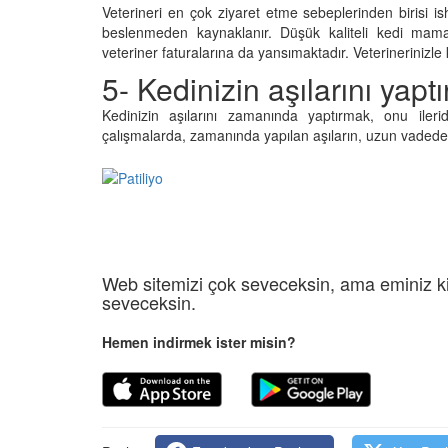
 Ayrılık Anksiyetesi:
Tedavi Yöntemleri”
Veterineri en çok ziyaret etme sebeplerinden birisi 
, Nedenleri ve Etkili
beslenmeden kaynaklanır. Düşük kaliteli kedi mama
19.10.2025
ları
veteriner faturalarına da yansımaktadır. Veterinerinizle k
25
Köpeklerde Kilo Proble
5- Kedinizin aşılarını yaptı
Sağlıklı Zayıflama Yö
Kedinizin aşılarını zamanında yaptırmak, onu ilerid
15.10.2025
çalışmalarda, zamanında yapılan aşıların, uzun vadede k
Web sitemizi çok seveceksin, ama eminiz ki
seveceksin.
Hemen indirmek ister misin?