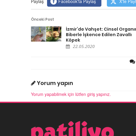
Paylaş
Facebook'ta Paylaş
X'te Pay
Önceki Post
İzmir’de Vahşet: Cinsel Organ
Biberle İşkence Edilen Zavallı
Köpek
22.05.2020
Yorum yapın
Yorum yapabilmek için lütfen giriş yapınız.