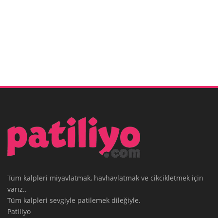
Tüm kalpleri miyavlatmak, havhavlatmak ve cikcikletmek için
varız..
Tüm kalpleri sevgiyle patilemek dileğiyle.
Patiliyo