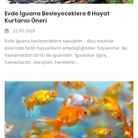
Evde İguana Besleyeceklere 6 Hayat
Kurtarıcı Öneri
22.05.2020
Evde İguana besleyeceklere tavsiyeler… Bazı insanlar
evlerinde farklı hayvanların arkadaşlığından hoşlanırlar. Bu
hayvanlardan birisi de iguanadır. İguanalar ilginç
hayvanlardır. Duruşları, hareketler...