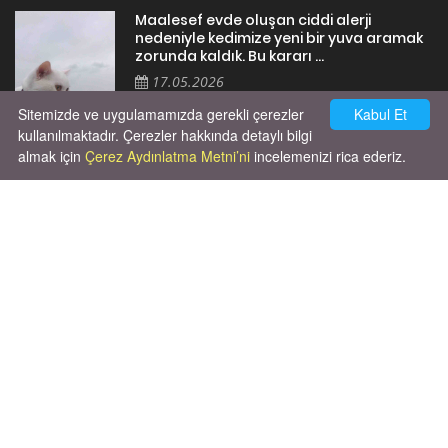
Maalesef evde oluşan ciddi alerji
nedeniyle kedimize yeni bir yuva aramak
zorunda kaldık. Bu kararı ...
17.05.2026
Sitemizde ve uygulamamızda gerekli çerezler
Kabul Et
kullanılmaktadır. Çerezler hakkında detaylı bilgi
almak için
Çerez Aydınlatma Metni’ni
incelemenizi rica ederiz.
Cok huysal asla tırmalama huyu yok yeni
kısırlastırdım tuvalet egitimi de var
kumundan baska yere ya...
02.03.2026
X' de de patiliyoruz.
X Posts by Patiliyo