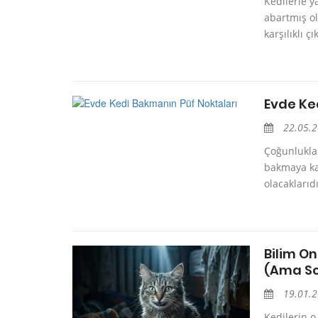
Kedilerle y
abartmış ol
karşılıklı ç
Evde Ke
22.05.
Çoğunlukla 
bakmaya ka
olacaklarıd
Bilim O
(Ama So
19.01.
Kedilerin o