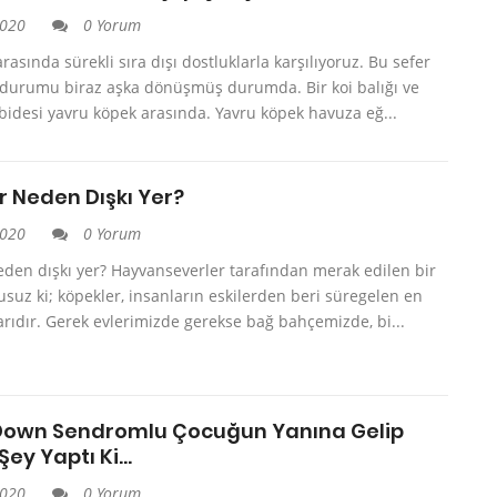
2020
0 Yorum
rasında sürekli sıra dışı dostluklarla karşılıyoruz. Bu sefer
 durumu biraz aşka dönüşmüş durumda. Bir koi balığı ve
abidesi yavru köpek arasında. Yavru köpek havuza eğ...
r Neden Dışkı Yer?
2020
0 Yorum
den dışkı yer? Hayvanseverler tarafından merak edilen bir
uz ki; köpekler, insanların eskilerden beri süregelen en
arıdır. Gerek evlerimizde gerekse bağ bahçemizde, bi...
Down Sendromlu Çocuğun Yanına Gelip
 Şey Yaptı Ki…
2020
0 Yorum