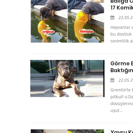
Balığa 
17 Komik
22.05.
Hayvanlar a
bu dostluk
sevimlilik 
Görme En
Baktığın
22.05.
Gremlin’le 
pitbull o.D
dövüşlerind
uyut...
Yavru Kö