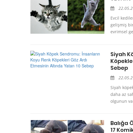
22.05.
Evcil kedil
gelişmiş bi
evrimsel ge
Siyah K
Köpekler
Sebep
22.05.
Siyah köpe
daha az sah
olgunun var
Balığa 
17 Komik