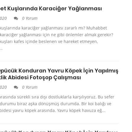
t Kuşlarında Karaciğer Yağlanması
2020
0 Yorum
uşlarında karaciğer yağlanması zararlı mı? Muhabbet
karaciğer yağlanması için ne gibi önlemler almak gerekir?
uşları kafes içinde beslenen ve hareket etmeyen,
..
Öpücük Konduran Yavru Köpek İçin Yapılmış
lik Abidesi Fotoşop Çalışması
2020
0 Yorum
rasında sürekli sıra dışı dostluklarla karşılıyoruz. Bu sefer
 durumu biraz aşka dönüşmüş durumda. Bir koi balığı ve
abidesi yavru köpek arasında. Yavru köpek havuza eğ...