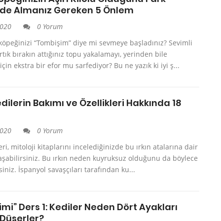
izde Almanız Gereken 5 Önlem
2020
0 Yorum
 köpeğinizi “Tombişim” diye mi sevmeye başladınız? Sevimli
tık bırakın attığınız topu yakalamayı, yerinden bile
çin ekstra bir efor mu sarfediyor? Bu ne yazık ki iyi ş...
ilerin Bakımı ve Özellikleri Hakkında 18
2020
0 Yorum
ri, mitoloji kitaplarını incelediğinizde bu ırkın atalarına dair
laşabilirsiniz. Bu ırkın neden kuyruksuz olduğunu da böylece
siniz. İspanyol savaşçıları tarafından ku...
limi” Ders 1: Kediler Neden Dört Ayakları
 Düşerler?