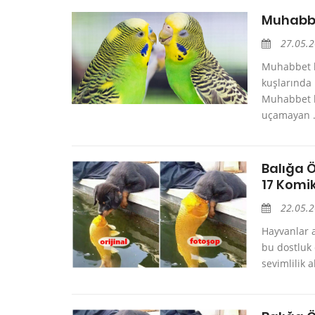
Muhabbe
27.05.
Muhabbet k
kuşlarında 
Muhabbet k
uçamayan .
Balığa 
17 Komik
22.05.
Hayvanlar a
bu dostluk
sevimlilik 