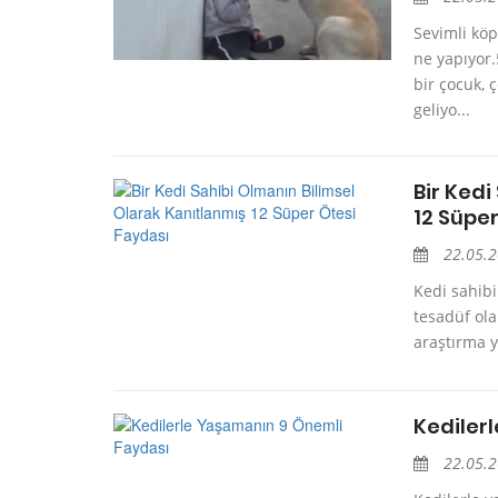
Sevimli kö
ne yapıyor
bir çocuk,
geliyo...
Bir Kedi
12 Süper
22.05.
Kedi sahibi
tesadüf ola
araştırma y
Kediler
22.05.