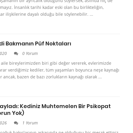
aşamanın bir ayrıcalık olduğunu söylersek, aslında hiç de
mayız. İnsanlık tarihi kadar eski olan bu birlikteliğin,
ıkar ilişkilerine dayalı olduğu bile söylenebilir. ...
di Bakmanın Püf Noktaları
2020
0 Yorum
aile bireylerimizden biri gibi değer vererek, evlerimizde
rar verdiğimiz kediler, tüm yaşamları boyunca neşe kaynağı
ır ancak, bazen de bazı zorlukların kaynağı olarak ...
nayladı: Kediniz Muhtemelen Bir Psikopat
run Yok)
2026
1 Yorum
 soğuk bakışlarının arkasında ne olduğunu hiç merak ettiniz