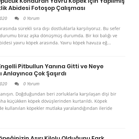
Öpücük Konduran Yavru Köpek İçin Yapılmış
lik Abidesi Fotoşop Çalışması
2020
0 Yorum
rasında sürekli sıra dışı dostluklarla karşılıyoruz. Bu sefer
 durumu biraz aşka dönüşmüş durumda. Bir koi balığı ve
abidesi yavru köpek arasında. Yavru köpek havuza eğ...
gelli Pitbullun Yanına Gitti ve Neye
ı Anlayınca Çok Şaşırdı
2020
0 Yorum
tanışın. Doğduğundan beri zorluklarla karşılaşan dişi bir
aha küçükken köpek dövüşlerinden kurtarıldı. Köpek
e kullanılan köpekler mutlaka yaralandığından ileride
peğinizin Aşırı Kilolu Olduğunu Fark