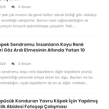
2020
0 Yorum
er pek çok insanın da genel kültür olarak bildiği gibi, oldukça
r esnekliğe sahiptirler. Bunun nasıl sağlanabildiğini ve
çmişini birazcık aydınlatmaya çalışalım. Peki ...
öpek Sendromu: İnsanların Koyu Renk
i Göz Ardı Etmesinin Altında Yatan 10
2020
0 Yorum
k sendromu, koyu renk köpeklerin diğer köpeklere oranla
iplenildiği yönünde ortaya atılan bir olgu. Bazıları ise bu
olmadığını, siyah köpeklerin de en az diğer renkteki...
Öpücük Konduran Yavru Köpek İçin Yapılmış
lik Abidesi Fotoşop Çalışması