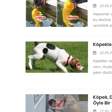
22.05.
Hayvanlar a
bu dostluk
sevimlilik 
Köpekle
22.05.
Köpekler ne
soru…Kuşkus
yakın dostl
Köpek, 
Öyle Bir
22.05.