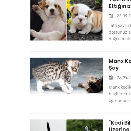
Ettiğin
22.05.
Tatlı yavru
dostunuz ar
doğrulmak i
Manx Ked
Şey
22.05.
Manx kedile
bilgilere u
öğrenebilir
“Kedi Bi
Üzerine