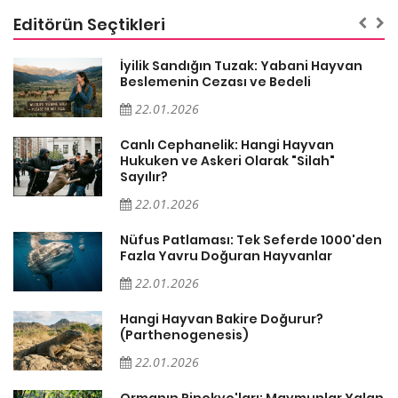
Editörün Seçtikleri
İyilik Sandığın Tuzak: Yabani Hayvan
Beslemenin Cezası ve Bedeli
22.01.2026
Canlı Cephanelik: Hangi Hayvan
Hukuken ve Askeri Olarak "Silah"
Sayılır?
22.01.2026
Nüfus Patlaması: Tek Seferde 1000'den
?
Fazla Yavru Doğuran Hayvanlar
22.01.2026
i
Hangi Hayvan Bakire Doğurur?
(Parthenogenesis)
22.01.2026
Ormanın Pinokyo'ları: Maymunlar Yalan