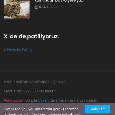
kumundan baska yere ya...
02.03.2026
X' de de patiliyoruz.
X Posts by Patiliyo
Patido Reklam Pazarlama Bilişim A.Ş.
Mersis No: 0723080404300001
Patiliyo.com
Bu site
Basefy
tarafından aşkla yapılmıştır.
Sitemizde ve uygulamamızda gerekli çerezler
Kabul Et
Reklam Verin
Bize Yazın
kullanılmaktadır. Çerezler hakkında detaylı bilgi