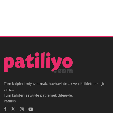
Tüm kalpleri miyavlatmak, havhavlatmak ve cikcikletmek için
varız..
Tüm kalpleri sevgiyle patilemek dileğiyle.
Patiliyo