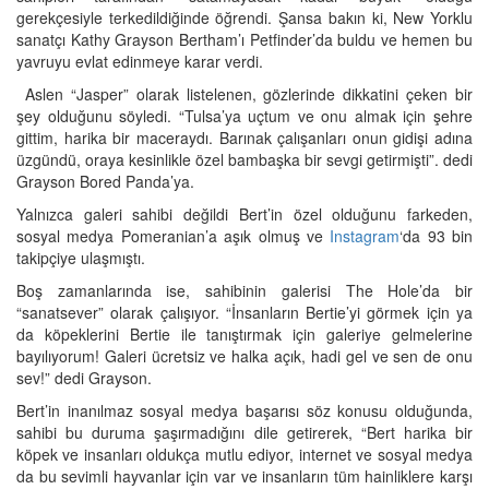
gerekçesiyle terkedildiğinde öğrendi. Şansa bakın ki, New Yorklu
sanatçı Kathy Grayson Bertham’ı Petfinder’da buldu ve hemen bu
yavruyu evlat edinmeye karar verdi.
Aslen “Jasper” olarak listelenen, gözlerinde dikkatini çeken bir
şey olduğunu söyledi. “Tulsa’ya uçtum ve onu almak için şehre
gittim, harika bir maceraydı. Barınak çalışanları onun gidişi adına
üzgündü, oraya kesinlikle özel bambaşka bir sevgi getirmişti”. dedi
Grayson Bored Panda’ya.
Yalnızca galeri sahibi değildi Bert’in özel olduğunu farkeden,
sosyal medya Pomeranian’a aşık olmuş ve
Instagram
‘da 93 bin
takipçiye ulaşmıştı.
Boş zamanlarında ise, sahibinin galerisi The Hole’da bir
“sanatsever” olarak çalışıyor. “İnsanların Bertie’yi görmek için ya
da köpeklerini Bertie ile tanıştırmak için galeriye gelmelerine
bayılıyorum! Galeri ücretsiz ve halka açık, hadi gel ve sen de onu
sev!” dedi Grayson.
Bert’in inanılmaz sosyal medya başarısı söz konusu olduğunda,
sahibi bu duruma şaşırmadığını dile getirerek, “Bert harika bir
köpek ve insanları oldukça mutlu ediyor, internet ve sosyal medya
da bu sevimli hayvanlar için var ve insanların tüm hainliklere karşı