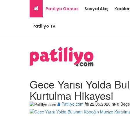
Patiliyo Games
Sosyal Akış
Kediler
Patiliyo TV
Gece Yarısı Yolda Bu
Kurtulma Hikayesi
Patiliyo.com
22.05.2020
0 Beğe
Ev Ortamına ve Yaşa
Standartlarına Uygun
Kolay 14 Evcil Hayvan