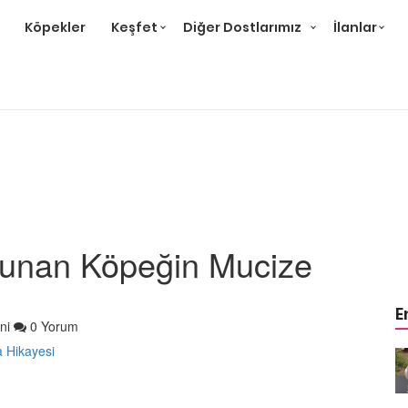
Köpekler
Keşfet
Diğer Dostlarımız
İlanlar
lunan Köpeğin Mucize
E
ni
0 Yorum
m
Ev Ortamına ve Yaşam
 Bakımı
Standartlarına Uygun Bakımı
Kolay 14 Evcil Hayvan