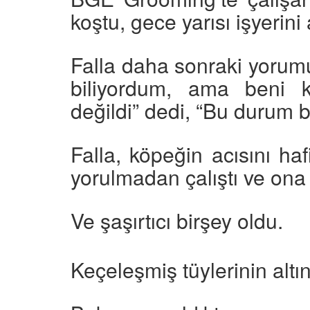
 Ayrılık Anksiyetesi:
Tedavi Yöntemleri”
koştu, gece yarısı işyerini 
, Nedenleri ve Etkili
19.10.2025
ları
25
Köpeklerde Kilo Proble
Falla daha sonraki yoru
Sağlıklı Zayıflama Yö
biliyordum, ama beni k
15.10.2025
değildi” dedi, “Bu durum be
Falla, köpeğin acısını ha
yorulmadan çalıştı ve ona
Ve şaşırtıcı birşey oldu.
Keçeleşmiş tüylerinin altı