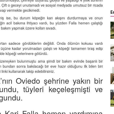
durumdaydı, çevreye duyarsız gibiydi ve yaşadığı 4 yıllık sürenin
di. Çift o geceyi unutamadı ve sosyal medyada umutsuz bir ricada
evap vermekte gecikmedi.
E
lemiş ise, bu durum köpeğin kan akışını durdurmaya ve onun
in acil bakıma ihtiyacı vardı, bu yüzden Falla hemen çalıştığı
a
Köpeklerde Kulak ve Göz
bakım yapmak üzere kolları sıvadı.
 Kapsamlı
Temizliği: Adım Adım Rehber
öntemleri
15.10.2025
ırtan sadece gördüklerim değildi. Onda ölümün kokusu vardı
Köpek Sporları: Agility Nedir?
 üçüne kadar yorulmadan çalıştı ve köpeği tamamen tıraş edip
n
Köpeğinizle Spor Yapmanın
ilde köpeği veterinere götürdü.
eki
Yolları
 üzereyken bulunmuştu ama şimdi bir bakım evinde başarılı bir
11.10.2025
nun bundan sonra bakılacağı bir eve hazır olduğunu ilk bilen biri
’i linki kullanarak takip edebilirsiniz.
Ev Yapımı Köpek Mamaları:
’nın Oviedo şehrine yakın bir
er ve
Sağlıklı Tarifler ve Bilmeniz
anlarının
Gerekenler
undu, tüyleri keçeleşmişti ve
arı
11.10.2025
gundu.
Oyun ve Eğitim: “Köpekler İçin
lerde
Zeka Geliştirici Oyunlar”
ri ve
 Kari Falla hemen yardımına
09.10.2025