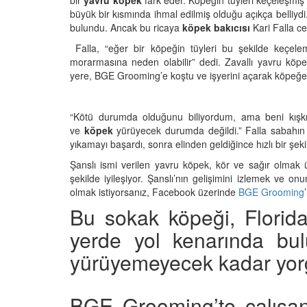
bir
yavru köpek
fark eder. Köpeğin tüyleri keçeleşmiş 
büyük bir kısmında ihmal edilmiş olduğu açıkça belliy
bulundu. Ancak bu ricaya
köpek bakıcısı
Kari Falla c
Falla, “eğer bir köpeğin tüyleri bu şekilde keçe
morarmasına neden olabilir” dedi. Zavallı yavru köpeğ
Televizyonda Neler
Köpeklerden İnsanlar
yere, BGE Grooming’e koştu ve işyerini açarak köpeğe 
Geçebilen Parazitler:
Rehber ve Korunma Y
25
23.10.2025
“Kötü durumda olduğunu biliyordum, ama beni kışk
Kötü Niyetli İnsanları
ve
köpek
yürüyecek durumda değildi.” Falla sabahın
Çiftlik Kültürü: “Çoba
yıkamayı başardı, sonra elinden geldiğince hızlı bir şek
Köpeklerinin Sürülerd
25
Vazgeçilmez Rolü”
Şanslı ismi verilen yavru köpek, kör ve sağır olmak
şekilde iyileşiyor. Şanslı’nın gelişimini izlemek ve o
22.10.2025
Neden Boş Duvara
olmak istiyorsanız, Facebook üzerinde
BGE Grooming
şırtıcı Gerçek
Bu sokak köpeği, Florida
Tarihte Askeri Köpekl
25
Görevleri: Savaş Meyd
yerde yol kenarında bul
Dört Ayaklı Kahramanl
Ruh Görür mü?
yürüyemeyecek kadar yor
19.10.2025
ve Gerçekler
25
Köpek Sağlığı: “Köpek
Kulak İltihabı: Belirtile
BGE Grooming’te çalışan