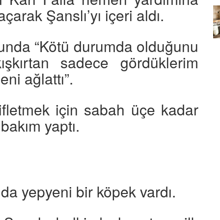
açarak Şanslı’yı içeri aldı.
Köpeklerin mi Ağızları Daha
Temiz, İnsanların mı? Bilim Ne
mleri:
Diyor?
munda “Kötü durumda olduğunu
ntemleri
05.10.2025
ışkırtan sadece gördüklerim
ni ağlattı”.
fifletmek için sabah üçe kadar
 bakım yaptı.
nda yepyeni bir köpek vardı.