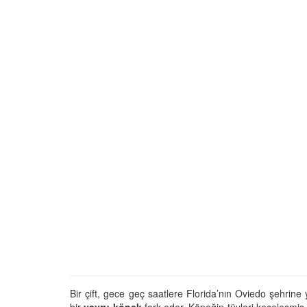
01.01.2025
Köpeklerle İlgili Ünlü 
Atasözleri
03.04.2024
İzmir’deki Hayvan Barı
22.05.2020
Ankara’daki Hayvan Ba
22.05.2020
Köpeğim Su İçmiyor, K
Su İçmeme Sebepleri
22.05.2020
Bir çift, gece geç saatlere Florida’nın Oviedo şehrine