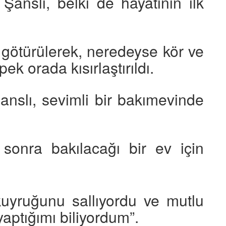
Şanslı, belki de hayatının ilk
 götürülerek, neredeyse kör ve
k orada kısırlaştırıldı.
anslı, sevimli bir bakımevinde
onra bakılacağı bir ev için
 kuyruğunu sallıyordu ve mutlu
aptığımı biliyordum”.