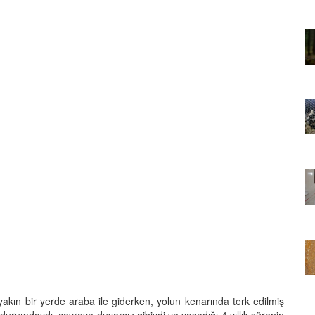
01.01.2025
Sözler ve
Köpeklerle İlgili Ünlü Sözler ve
Atasözleri
03.04.2024
nakları
İzmir’deki Hayvan Barınakları
22.05.2020
rınakları
Ankara’daki Hayvan Barınakları
22.05.2020
öpeklerin
Köpeğim Su İçmiyor, Köpeklerin
Su İçmeme Sebepleri
22.05.2020
 yakın bir yerde araba ile giderken, yolun kenarında terk edilmiş