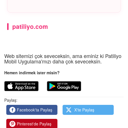
kolları ve fil hortumu da aynı prensiple çalışır.
C4:
Çıkmaz çünkü kemikleri yoktur. Yenen
yüzgeçleri kıkırdak liflerinden (ceratotrichia) oluşur
ve pişince jelatinimsi bir hal alır.
patiliyo.com
Web sitemizi çok seveceksin, ama eminiz ki Patiliyo
Mobil Uygulama'mızı daha çok seveceksin.
Hemen indirmek ister misin?
Paylaş:
Facebook'ta Paylaş
X'te Paylaş
Pinterest'de Paylaş