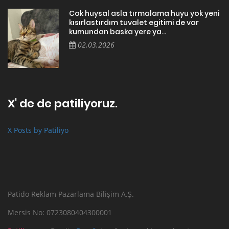
Cok huysal asla tırmalama huyu yok yeni
kısırlastırdım tuvalet egitimi de var
kumundan baska yere ya...
02.03.2026
X' de de patiliyoruz.
X Posts by Patiliyo
Patido Reklam Pazarlama Bilişim A.Ş.
Mersis No: 0723080404300001