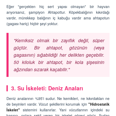
Eğer "gerçekten hiç sert yapısı olmayan" bir hayvan
arıyorsanız, şampiyon Ahtapottur. Köpekbalığının kıkırdağı
vardır, mürekkep balığının iç kabuğu vardır ama ahtapotun
(gagası hariç) hiçbir şeyi yoktur.
"Kemiksiz olmak bir zayıflık değil, süper
güçtür. Bir ahtapot, gözünün (veya
gagasının) sığabildiği her delikten geçebilir.
50 kiloluk bir ahtapot, bir kola şişesinin
ağzından sızarak kaçabilir."
3. Su İskeleti: Deniz Anaları
Deniz analarının %95'i sudur. Ne kemikleri, ne kıkırdakları ne
de beyinleri vardır. Vücut şekillerini korumak için
"Hidrostatik
İskelet"
sistemini kullanırlar. Yani vücutlarının içindeki su
basıncı, onlara şekil veren bir iskelet görevi görür. Sudan