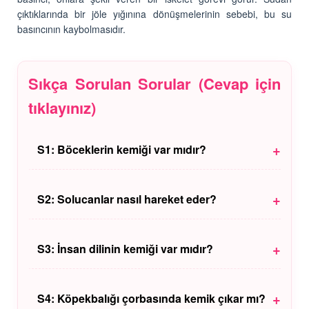
çıktıklarında bir jöle yığınına dönüşmelerinin sebebi, bu su
basıncının kaybolmasıdır.
Sıkça Sorulan Sorular (Cevap için
tıklayınız)
+
S1: Böceklerin kemiği var mıdır?
C1:
İç kemikleri yoktur ama "Dış İskeletleri"
(Exoskeleton) vardır. Vücutlarını saran kitin tabakası,
+
S2: Solucanlar nasıl hareket eder?
onlara zırh gibi bir koruma sağlar. Bizim iskeletimiz
içerdeyken, onlarınki dışardadır.
C2:
Solucanlarda kemik yoktur. Hareket etmek için
vücut sıvılarının basıncını (hidrostatik iskelet) ve
+
S3: İnsan dilinin kemiği var mıdır?
kaslarını kullanırlar. Kaslarını sıkarak sıvı basıncını
değiştirir ve ileri doğru uzarlar.
C3:
Hayır. Dil, "musküler hidrostat" adı verilen ve
kemiksiz çalışan çok güçlü bir kas grubudur. Ahtapot
+
S4: Köpekbalığı çorbasında kemik çıkar mı?