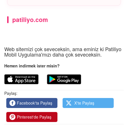
hayatta kalamaz.
C4:
Evet, şaşırtıcı bir şekilde meyve sinekleri
(Drosophila), hücre bölünme hızları ve basit yapıları
sayesinde çoğu böcekten daha yüksek radyasyon
patiliyo.com
direncine sahiptir.
Web sitemizi çok seveceksin, ama eminiz ki Patiliyo
Mobil Uygulama'mızı daha çok seveceksin.
Hemen indirmek ister misin?
Paylaş:
Facebook'ta Paylaş
X'te Paylaş
Pinterest'de Paylaş