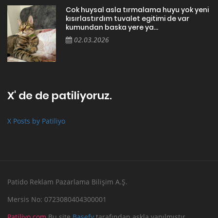
Cok huysal asla tırmalama huyu yok yeni
kısırlastırdım tuvalet egitimi de var
kumundan baska yere ya...
02.03.2026
X' de de patiliyoruz.
X Posts by Patiliyo
Patido Reklam Pazarlama Bilişim A.Ş.
Mersis No: 0723080404300001
Patiliyo.com
Bu site
Basefy
tarafından aşkla yapılmıştır.