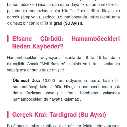
hamamböcekleri insanlardan daha dayanıklıdır ama nükleer bir
patlamanın merkezinde onlar bile "kıtır" olur. Bilim dünyasının
gerçek şampiyonu, sadece 0.5 mm boyunda, mikroskobik ama
ölümsüz bir canlıdır:
Tardigrad (Su Ayısı).
Efsane Çürüdü: Hamamböcekleri
Neden Kaybeder?
Hamamböcekleri radyasyona insanlardan 6 ila 15 kat daha
dirençlidir. Ancak "MythBusters" ekibinin ve bilim insanlarının
yaptığı testler şunu göstermiştir:
Ölümcül Doz:
10.000 rad radyasyona maruz kalan bir
hamamböceği kolonisi ölür. Hiroşima bombası bundan çok
daha fazlasını yaymıştır. Yani bombanın yakınında
hamamböcekleri de hayatta kalamaz .
Gerçek Kral: Tardigrad (Su Ayısı)
Bu 8 bacaklı mikroskobik canlılar, nükleer felaketlerin yanı sıra,