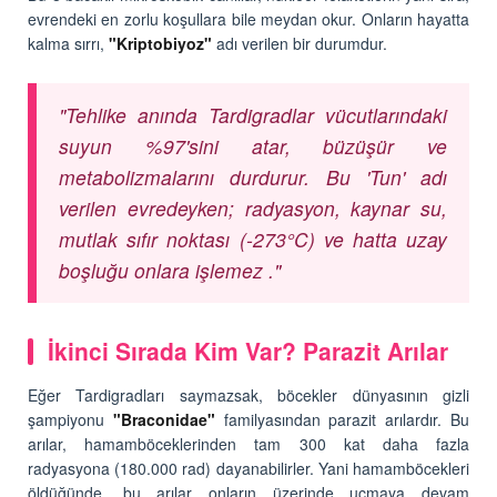
evrendeki en zorlu koşullara bile meydan okur. Onların hayatta
kalma sırrı,
"Kriptobiyoz"
adı verilen bir durumdur.
"Tehlike anında Tardigradlar vücutlarındaki
suyun %97'sini atar, büzüşür ve
metabolizmalarını durdurur. Bu 'Tun' adı
verilen evredeyken; radyasyon, kaynar su,
mutlak sıfır noktası (-273°C) ve hatta uzay
boşluğu onlara işlemez ."
İkinci Sırada Kim Var? Parazit Arılar
Eğer Tardigradları saymazsak, böcekler dünyasının gizli
şampiyonu
"Braconidae"
familyasından parazit arılardır. Bu
arılar, hamamböceklerinden tam 300 kat daha fazla
radyasyona (180.000 rad) dayanabilirler. Yani hamamböcekleri
öldüğünde, bu arılar onların üzerinde uçmaya devam