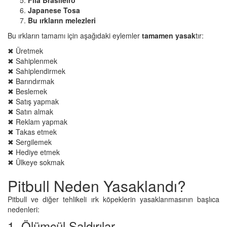
Japanese Tosa
Bu ırkların melezleri
Bu ırkların tamamı için aşağıdaki eylemler
tamamen yasak
tır:
✖ Üretmek
✖ Sahiplenmek
✖ Sahiplendirmek
✖ Barındırmak
✖ Beslemek
✖ Satış yapmak
✖ Satın almak
✖ Reklam yapmak
✖ Takas etmek
✖ Sergilemek
✖ Hediye etmek
✖ Ülkeye sokmak
Pitbull Neden Yasaklandı?
Pitbull ve diğer tehlikeli ırk köpeklerin yasaklanmasının başlıca
nedenleri:
1. Ölümcül Saldırılar