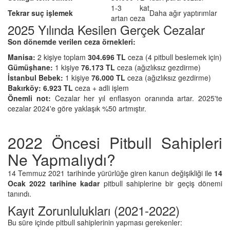
1-3 kat
Tekrar suç işlemek
Daha ağır yaptırımlar
artan ceza
2025 Yılında Kesilen Gerçek Cezalar
Son dönemde verilen ceza örnekleri:
Manisa:
2 kişiye toplam
304.696 TL
ceza (4 pitbull beslemek için)
Gümüşhane:
1 kişiye
76.173 TL
ceza (ağızlıksız gezdirme)
İstanbul Bebek:
1 kişiye
76.000 TL
ceza (ağızlıksız gezdirme)
Bakırköy:
6.923 TL
ceza + adli işlem
Önemli not:
Cezalar her yıl enflasyon oranında artar. 2025'te
cezalar 2024'e göre yaklaşık %50 artmıştır.
2022 Öncesi Pitbull Sahipleri
Ne Yapmalıydı?
14 Temmuz 2021 tarihinde yürürlüğe giren kanun değişikliği ile
14
Ocak 2022 tarihine kadar
pitbull sahiplerine bir geçiş dönemi
tanındı.
Kayıt Zorunlulukları (2021-2022)
Bu süre içinde pitbull sahiplerinin yapması gerekenler: