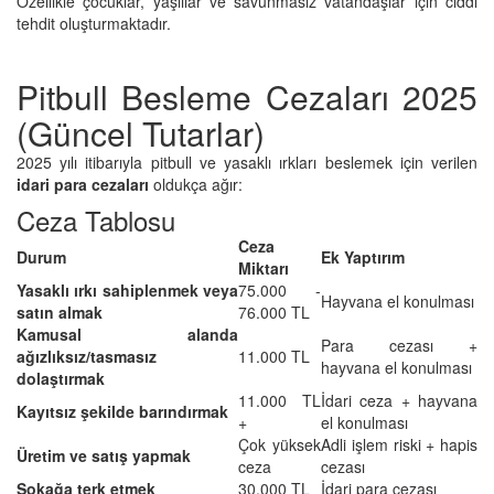
Özellikle çocuklar, yaşlılar ve savunmasız vatandaşlar için ciddi
tehdit oluşturmaktadır.
Pitbull Besleme Cezaları 2025
(Güncel Tutarlar)
2025 yılı itibarıyla pitbull ve yasaklı ırkları beslemek için verilen
idari para cezaları
oldukça ağır:
Ceza Tablosu
Ceza
Durum
Ek Yaptırım
Miktarı
Yasaklı ırkı sahiplenmek veya
75.000 -
Hayvana el konulması
satın almak
76.000 TL
Kamusal alanda
Para cezası +
ağızlıksız/tasmasız
11.000 TL
hayvana el konulması
dolaştırmak
11.000 TL
İdari ceza + hayvana
Kayıtsız şekilde barındırmak
+
el konulması
Çok yüksek
Adli işlem riski + hapis
Üretim ve satış yapmak
ceza
cezası
Sokağa terk etmek
30.000 TL
İdari para cezası