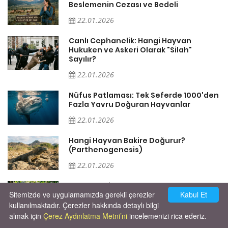
Beslemenin Cezası ve Bedeli
22.01.2026
Canlı Cephanelik: Hangi Hayvan
Hukuken ve Askeri Olarak "Silah"
Sayılır?
22.01.2026
Nüfus Patlaması: Tek Seferde 1000'den
?
Fazla Yavru Doğuran Hayvanlar
22.01.2026
i
Hangi Hayvan Bakire Doğurur?
(Parthenogenesis)
22.01.2026
Ormanın Pinokyo'ları: Maymunlar Yalan
Sitemizde ve uygulamamızda gerekli çerezler
Kabul Et
Söyler mi?
kullanılmaktadır. Çerezler hakkında detaylı bilgi
22.01.2026
almak için
Çerez Aydınlatma Metni’ni
incelemenizi rica ederiz.