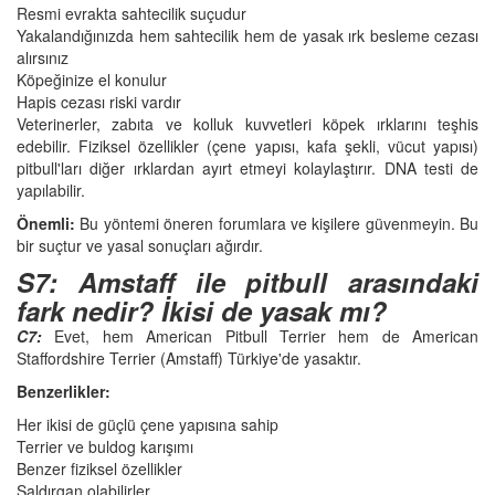
Resmi evrakta sahtecilik suçudur
Yakalandığınızda hem sahtecilik hem de yasak ırk besleme cezası
alırsınız
Köpeğinize el konulur
Hapis cezası riski vardır
Veterinerler, zabıta ve kolluk kuvvetleri köpek ırklarını teşhis
edebilir. Fiziksel özellikler (çene yapısı, kafa şekli, vücut yapısı)
pitbull'ları diğer ırklardan ayırt etmeyi kolaylaştırır. DNA testi de
yapılabilir.
Önemli:
Bu yöntemi öneren forumlara ve kişilere güvenmeyin. Bu
bir suçtur ve yasal sonuçları ağırdır.
S7: Amstaff ile pitbull arasındaki
fark nedir? İkisi de yasak mı?
C7:
Evet, hem American Pitbull Terrier hem de American
Staffordshire Terrier (Amstaff) Türkiye'de yasaktır.
Benzerlikler:
Her ikisi de güçlü çene yapısına sahip
Terrier ve buldog karışımı
Benzer fiziksel özellikler
Saldırgan olabilirler