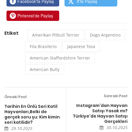
Facebook'ta Paylaş
X'te Paylaş
Pinterest'de Paylaş
Etiket
Amerikan Pitbull Terrier
Dogo Argentino
Fila Brasilerio
Japanese Tosa
American Staffordshire Terrier
American Bully
Sonraki Post
Önceki Post
Instagram'dan Hayvan
Tarihin En Ünlü Seri Katil
Satışı Yasak mı?
Hayvanları,Belki de
Türkiye'de Hayvan Satışı
gerçek soru şu: Kim kimin
Gerçekleri
seri katilidir?
30.10.2025
29.10.2025