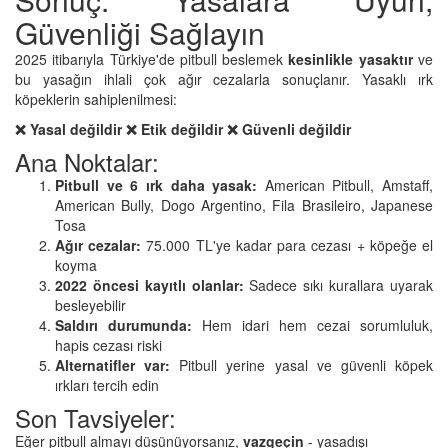
Güvenliği Sağlayın
2025 itibarıyla Türkiye'de pitbull beslemek
kesinlikle yasaktır
ve
bu yasağın ihlali çok ağır cezalarla sonuçlanır. Yasaklı ırk
köpeklerin sahiplenilmesi:
❌ Yasal değildir
❌ Etik değildir
❌ Güvenli değildir
Ana Noktalar:
Pitbull ve 6 ırk daha yasak:
American Pitbull, Amstaff,
American Bully, Dogo Argentino, Fila Brasileiro, Japanese
Tosa
Ağır cezalar:
75.000 TL'ye kadar para cezası + köpeğe el
koyma
2022 öncesi kayıtlı olanlar:
Sadece sıkı kurallara uyarak
besleyebilir
Saldırı durumunda:
Hem idari hem cezai sorumluluk,
hapis cezası riski
Alternatifler var:
Pitbull yerine yasal ve güvenli köpek
ırkları tercih edin
Son Tavsiyeler:
Eğer pitbull almayı düşünüyorsanız,
vazgeçin
- yasadışı