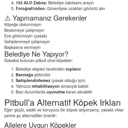
153 ALO Zabıta:
Belediye zabıtasını arayın
Fotoğraf/video:
Güvenliyse uzaktan görüntü alın
⚠️ Yapmamanız Gerekenler
Köpeğe dokunmayın
Beslemeye çalışmayın
Eve götürmeyin (yasak)
Sahiplenmeye çalışmayın
Başkasına vermeyin
Belediye Ne Yapıyor?
Sokakta bulunan pitbull cinsi köpekler:
Belediye ekipleri tarafından
toplanır
Barınağa
götürülür
Sahiplendirilemez
(yasak olduğu için)
Yalnızca
rehabilitasyon
amacıyla bakılır
Bazı durumlarda
uyutulma
kararı alınabilir
Pitbull'a Alternatif Köpek Irkları
Eğer güçlü, sadık ve koruyucu bir köpek istiyorsanız, yasaklı ırklar
yerine şu alternatifler önerilir:
Ailelere Uygun Köpekler