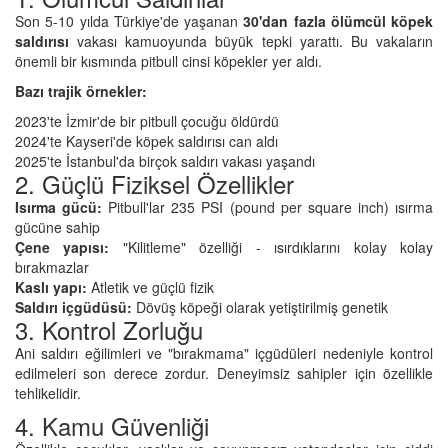
Son 5-10 yılda Türkiye'de yaşanan
30'dan fazla ölümcül köpek
saldırısı
vakası kamuoyunda büyük tepki yarattı. Bu vakaların
önemli bir kısmında pitbull cinsi köpekler yer aldı.
Bazı trajik örnekler:
2023'te İzmir'de bir pitbull çocuğu öldürdü
2024'te Kayseri'de köpek saldırısı can aldı
2025'te İstanbul'da birçok saldırı vakası yaşandı
2. Güçlü Fiziksel Özellikler
Isırma gücü:
Pitbull'lar 235 PSI (pound per square inch) ısırma
gücüne sahip
Çene yapısı:
"Kilitleme" özelliği - ısırdıklarını kolay kolay
bırakmazlar
Kaslı yapı:
Atletik ve güçlü fizik
Saldırı içgüdüsü:
Dövüş köpeği olarak yetiştirilmiş genetik
3. Kontrol Zorluğu
Ani saldırı eğilimleri ve "bırakmama" içgüdüleri nedeniyle kontrol
edilmeleri son derece zordur. Deneyimsiz sahipler için özellikle
tehlikelidir.
4. Kamu Güvenliği