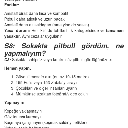
Farklar:
Amstaff biraz daha kısa ve kompakt
Pitbull daha atletik ve uzun bacaklı
Amstaff daha az saldırgan (ama yine de yasak)
Yasal durum:
Her ikisi de tehlikeli ırk kategorisinde ve
tamamen
yasaktır
. Aynı cezalar uygulanır.
S8: Sokakta pitbull gördüm, ne
yapmalıyım?
C8:
Sokakta sahipsiz veya kontrolsüz pitbull gördüğünüzde:
Hemen yapın:
Güvenli mesafe alın (en az 10-15 metre)
155 Polis veya 153 Zabıta'yı arayın
Çocukları ve diğer insanları uyarın
Mümkünse uzaktan fotoğraf/video çekin
Yapmayın:
Köpeğe yaklaşmayın
Göz teması kurmayın
Kaçmaya çalışmayın (koşmak saldırıyı tetikler)
Yüksek sesle bağırmayın