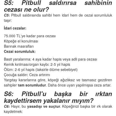
S5: Pitbull saldırırsa sahibinin
cezası ne olur?
C5
:
Pitbull saldırısında sahibi hem idari hem de cezai sorumluluk
taşır:
İdari cezalar:
75.000 TL'ye kadar para cezası
Köpeğe el konulması
Barınak masrafları
Cezai sorumluluk:
Basit yaralanma: 4 aya kadar hapis veya adli para cezası
Kemik kırılması/organ kaybı: 2-5 yıl hapis
Ölüm: 2-6 yıl hapis (taksirle ölüme sebebiyet)
Çocuğa saldırı: Ceza artırımı
Yargıtay kararlarına göre, köpeği ağızlıksız ve tasmasız gezdiren
sahipler
tam sorumludur
. Daha önce uyarı yapılmışsa ceza artar.
S6: Pitbull'u başka bir ırktan
kaydettirsem yakalanır mıyım?
C6:
Hayır, bu
yasadışı ve suçtur
. Köpeğinizi başka bir ırk olarak
kaydetmek: