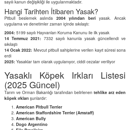
sayılı kanun değişikliği ile uygulanmaktadır.
Hangi Tarihten İtibaren Yasak?
Pitbull beslemek aslında
2004 yılından beri
yasak. Ancak
uygulama ve denetimler zaman içinde sıkılaştı:
2004:
5199 sayılı Hayvanları Koruma Kanunu ile ilk yasak
14 Temmuz 2021:
7332 sayılı kanunla yasak güncellendi ve
sıkılaştı
14 Ocak 2022:
Mevcut pitbull sahiplerine verilen kayıt süresi sona
erdi
2025:
Yasaklar tam olarak uygulanıyor, ciddi cezalar veriliyor
Yasaklı Köpek Irkları Listesi
(2025 Güncel)
Tarım ve Orman Bakanlığı tarafından belirlenen
tehlike arz eden
köpek ırkları
şunlardır:
American Pitbull Terrier
American Staffordshire Terrier (Amstaff)
American Bully
Dogo Argentino
Fila Brasileiro