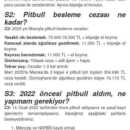
para cezası ile cezalandırılır. Ayrıca köpeğe el konulur.
S2: Pitbull besleme cezası ne
kadar?
C2
:
2025 yılı itibarıyla pitbull besleme cezaları:
Yasaklı ırkı beslemek:
75.000-76.000 TL + köpeğe el koyma
Kamusal alanda ağızlıksız gezdirmek:
11.000 TL + köpeğe el
koyma
Kayıtsız barındırmak:
11.000 TL + el koyma
Üretim/satış:
Yüksek ceza + adli işlem + hapis
Tekrar suç:
Cezalar 1-3 kat artırılır
Mart 2025'te Manisa'da 2 kişiye 4 pitbull için toplam 304.696 TL
ceza kesildi. Gümüşhane'de ağızlıksız gezdiren kişiye 76.173 TL
ceza verildi.
S3: 2022 öncesi pitbull aldım, ne
yapmam gerekiyor?
C3
:
14 Ocak 2022 tarihinden önce pitbull aldıysanız ve yasal kayıt
işlemlerini tamamladıysanız, köpeğinizi aşağıdaki şartlarla
besleyebilirsiniz:
Mikroçip ve HAYBİS kaydı olmalı