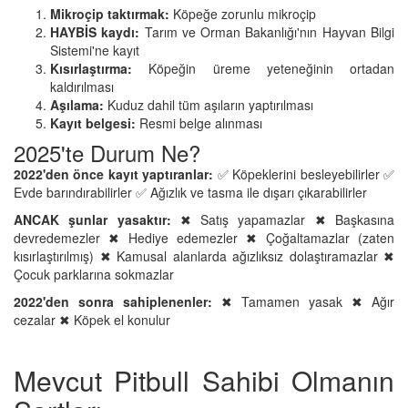
Mikroçip taktırmak:
Köpeğe zorunlu mikroçip
HAYBİS kaydı:
Tarım ve Orman Bakanlığı'nın Hayvan Bilgi
Sistemi'ne kayıt
Kısırlaştırma:
Köpeğin üreme yeteneğinin ortadan
kaldırılması
Aşılama:
Kuduz dahil tüm aşıların yaptırılması
Kayıt belgesi:
Resmi belge alınması
2025'te Durum Ne?
2022'den önce kayıt yaptıranlar:
✅ Köpeklerini besleyebilirler ✅
Evde barındırabilirler ✅ Ağızlık ve tasma ile dışarı çıkarabilirler
ANCAK şunlar yasaktır:
✖ Satış yapamazlar ✖ Başkasına
devredemezler ✖ Hediye edemezler ✖ Çoğaltamazlar (zaten
kısırlaştırılmış) ✖ Kamusal alanlarda ağızlıksız dolaştıramazlar ✖
Çocuk parklarına sokmazlar
2022'den sonra sahiplenenler:
✖ Tamamen yasak ✖ Ağır
cezalar ✖ Köpek el konulur
Mevcut Pitbull Sahibi Olmanın