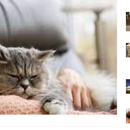
22.05.2020
slemek
Türkiye'de Pitbull Beslemek
l Durum,
Yasal mı? 2025 Güncel Durum,
Yasalar ve Cezalar
30.10.2025
 Boyunca
Havaalanında 1 Hafta Boyunca
Bekletilen Kimsenin
an Bakın
Sahiplenmediği Kutudan Bakın
Ne Çıkıyor
22.05.2020
Türkiye’deki Hayvan
Bilgileri
Hastaneleri ve İletişim Bilgileri
20.05.2020
nden
Küçük Prens’in Tilkisinden
iz 8
Çocukken Öğrendiğimiz 8
i
Muhteşem Hayat Dersi