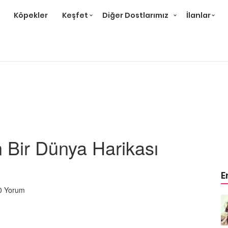
Köpekler
Keşfet
Diğer Dostlarımız
İlanlar
 Bir Dünya Harikası
E
0 Yorum
Örnek
Tüm Sanatçılarımıza Örnek
Olması Gereken 23
Hayvansever Ünlü