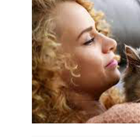
22.05.2020
Türkiye'de Pitbull Be
Yasal mı? 2025 Günce
Yasalar ve Cezalar
30.10.2025
Havaalanında 1 Hafta
Bekletilen Kimsenin
Sahiplenmediği Kutud
Ne Çıkıyor
22.05.2020
Türkiye’deki Hayvan
Hastaneleri ve İletişim 
20.05.2020
Küçük Prens’in Tilkisi
Çocukken Öğrendiğim
Muhteşem Hayat Ders