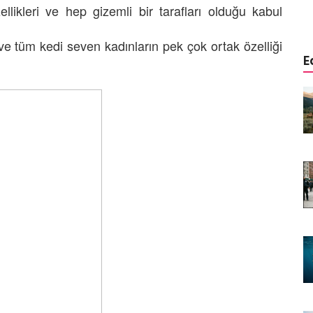
22.05.2020
llikleri ve hep gizemli bir tarafları olduğu kabul
 ve tüm kedi seven kadınların pek çok ortak özelliği
E
istemi:
Aşağısı Neresi? Hangi Canlılar
r Önce
Yerçekimini Hissetmez veya
Umursamaz?
09.01.2026
Yaşar:
Biyolojik Radar: Hangi
enen Tek
Hayvanlar Elektriği "Görür"?
08.01.2026
Görünmeyeni Görenler: Hangi
rsiyonu?
Hayvanlar Ultraviyole (UV) Işığı
n Banka
Görür?
07.01.2026
Doğanın Hatası mı, Mucizesi mi?