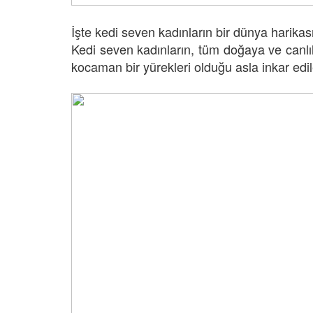
Büyük Firar: Hapishane
26
Açarak" Terk Eden Ha
İşte kedi seven kadınların bir dünya harikas
Hangisidir?
nin Gerçek
Kedi seven kadınların, tüm doğaya ve canlıla
09.01.2026
ı: Mamutlar Öldü,
kocaman bir yürekleri olduğu asla inkar edi
atta Kaldı?
Masum Kuryeler: Uyu
26
Kaçakçılığında Kullan
Hayvanlar
09.01.2026