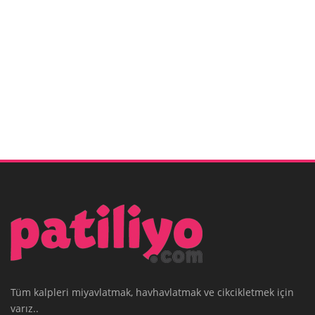
Tüm kalpleri miyavlatmak, havhavlatmak ve cikcikletmek için
varız..