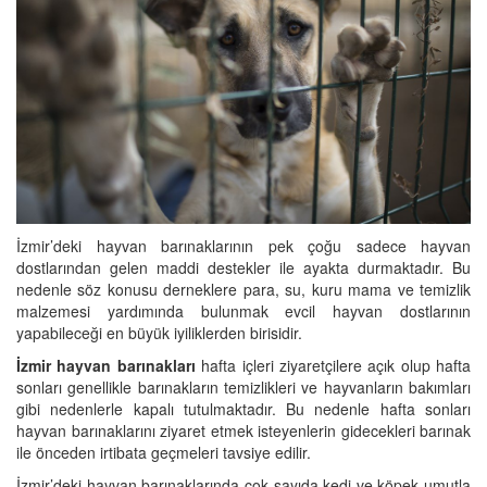
İzmir’deki hayvan barınaklarının pek çoğu sadece hayvan
dostlarından gelen maddi destekler ile ayakta durmaktadır. Bu
nedenle söz konusu derneklere para, su, kuru mama ve temizlik
malzemesi yardımında bulunmak evcil hayvan dostlarının
yapabileceği en büyük iyiliklerden birisidir.
İzmir hayvan barınakları
hafta içleri ziyaretçilere açık olup hafta
sonları genellikle barınakların temizlikleri ve hayvanların bakımları
gibi nedenlerle kapalı tutulmaktadır. Bu nedenle hafta sonları
hayvan barınaklarını ziyaret etmek isteyenlerin gidecekleri barınak
ile önceden irtibata geçmeleri tavsiye edilir.
İzmir’deki hayvan barınaklarında çok sayıda kedi ve köpek umutla