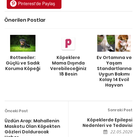
Pinterest'de Paylaş
Önerilen Postlar
Rottweiler:
Köpeklere
Ev Ortamına ve
Güçlü ve Sadık
Mama Dışında
Yaşam
Koruma Köpeği
Verebileceğiniz
Standartlarına
18 Besin
Uygun Bakımı
Kolay 14 Evcil
Hayvan
Sonraki Post
Önceki Post
Köpeklerde Epilepsi
Üzdün Arap: Mahallenin
Nedenleri ve Tedavisi
Maskotu Olan Köpekten
Gözleri Dolduracak
22.05.2020