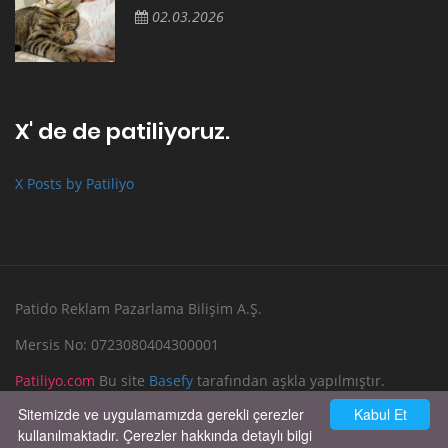
02.03.2026
X' de de patiliyoruz.
X Posts by Patiliyo
Patido Reklam Pazarlama Bilişim A.Ş.
Mersis No: 0723080404300001
Patiliyo.com
Bu site
Basefy
tarafından aşkla yapılmıştır.
Sitemizde ve uygulamamızda gerekli çerezler
Kabul Et
Reklam Verin
Bize Yazın
kullanılmaktadır. Çerezler hakkında detaylı bilgi