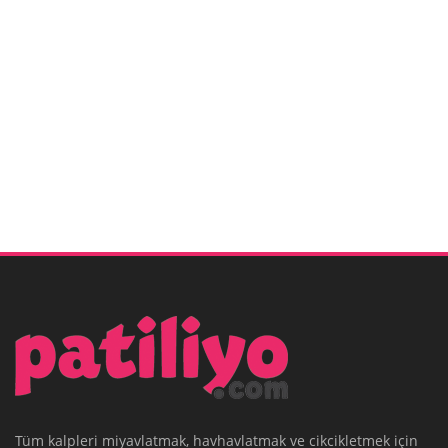
Tüm kalpleri miyavlatmak, havhavlatmak ve cikcikletmek için