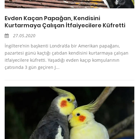
Evden Kaçan Papağan, Kendisini
Kurtarmaya Çalışan İtfaiyecilere Küfretti
27.05.2020
İngiltere’nin başkenti Londra’da bir Amerikan papağanı,
pazartesi günü kaçtığı çatıdan kendisini kurtarmaya çalışan
itfaiyecilere küfretti. Yaşadığı evden kaçıp komşularının
çatısında 3 gün geçiren J...