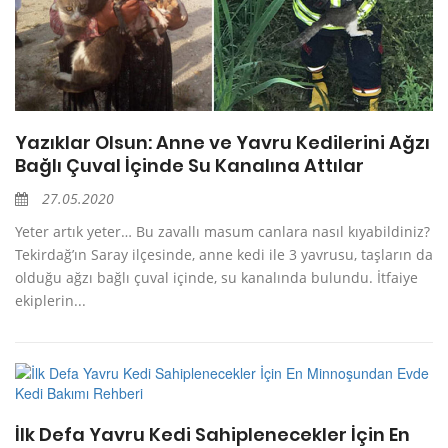
Yazıklar Olsun: Anne ve Yavru Kedilerini Ağzı
Bağlı Çuval İçinde Su Kanalına Attılar
27.05.2020
Yeter artık yeter… Bu zavallı masum canlara nasıl kıyabildiniz?
Tekirdağ’ın Saray ilçesinde, anne kedi ile 3 yavrusu, taşların da
olduğu ağzı bağlı çuval içinde, su kanalında bulundu. İtfaiye
ekiplerin...
İlk Defa Yavru Kedi Sahiplenecekler İçin En