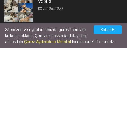
yapıldı
22.06.2026
Sitemizde ve uygulamamızda gerekli çerezler
Kabul Et
Cok huysal asla tırmalama huyu yok yeni
kısırlastırdım tuvalet egitimi de var
kullanılmaktadır. Çerezler hakkında detaylı bilgi
kumundan baska yere ya...
almak için
Çerez Aydınlatma Metni’ni
incelemenizi rica ederiz.
02.03.2026
Unutma ki hayvanlar kendi hayatlarını
yaşamak için doğmuşlardır, sana hizmet
etmek için değil!
06.10.2025
X' de de patiliyoruz.
X Posts by Patiliyo