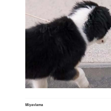
Tüm İnsanların Ders Ç
Gereken 26 Hayvanse
22.05.2020
Anne Kedi Yavrusunu
Reddeder ve Terk Ede
22.05.2020
Evde Beslenebilecek En
Küçük Kedi Cinsi
22.05.2020
Yavru Kedilerde Pire N
Temizlenir?
22.05.2020
Miyavlama