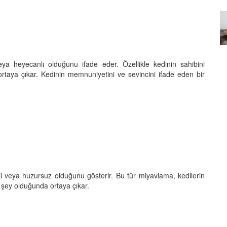
Özel Bir Bağ: Tekir Kedilerle
emez"?
Kurulan Derin Dostlukların
el
Psikolojisi
15.09.2025
a heyecanlı olduğunu ifade eder. Özellikle kedinin sahibini
aya çıkar. Kedinin memnuniyetini ve sevincini ifade eden bir
şeli veya huzursuz olduğunu gösterir. Bu tür miyavlama, kedilerin
r şey olduğunda ortaya çıkar.