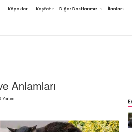
Köpekler
Keşfet
Diğer Dostlarımız
İlanlar
 ve Anlamları
0 Yorum
E
r ve
Gri Kedi Cinsleri: 14 Tür ve
Özellikleri
26.05.2020