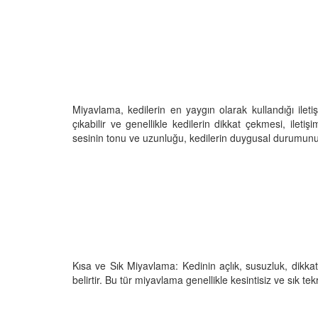
den Sahiplerine Ölü
Kedi Oyunları: "Evde K
tirir? Gerçek Şok
Oynayabileceğiniz 10 
Aktivite"
25
Miyavlama, kedilerin en yaygın olarak kullandığı iletiş
11.10.2025
çıkabilir ve genellikle kedilerin dikkat çekmesi, iletiş
h Olunca Gerçekten
sesinin tonu ve uzunluğu, kedilerin duygusal durumunu v
Kedi Beslenmesi: "Çiğ
mu?
Kuru Mama mı? Artılar
Eksileri"
25
11.10.2025
nin Genetik Sırrı:
Farklı Renk Gözleri
Kedi Psikolojisi: Kedile
Kaygısı ve Çözüm Yön
25
11.10.2025
Kısa ve Sık Miyavlama: Kedinin açlık, susuzluk, dikkat 
liği: Evde Kediler İçin
Kediler Zamanla Ned
belirtir. Bu tür miyavlama genellikle kesintisiz ve sık tekr
 Yaygın Bitki
Mırlamaya Başladı? Ev
Bakış
25