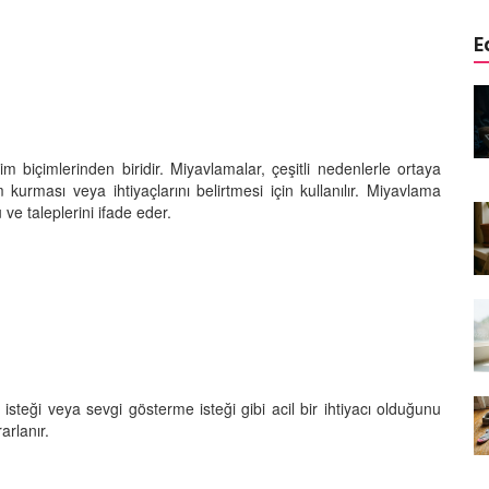
E
edinizle
Sarman Kediler Neden
Yaratıcı
“Yaramaz”? Kısa Bir Blog
25.09.2025
im biçimlerinden biridir. Miyavlamalar, çeşitli nedenlerle ortaya
im kurması veya ihtiyaçlarını belirtmesi için kullanılır. Miyavlama
Kediler Neden Dört Ayak
e taleplerini ifade eder.
 Mama mı,
Üzerine Düşer? Evrimsel
ı ve
Adaptasyon
22.09.2025
Kedilerin Bıyıkları Neden Bu
rde Ayrılık
Kadar Önemli? Evrimsel İşlevleri
temleri
22.09.2025
Kışın Tekir Kedi Bakımı: Soğuk
isteği veya sevgi gösterme isteği gibi acil bir ihtiyacı olduğunu
en
Havada Kediniz İçin 13 Önemli
arlanır.
rimsel Bir
İpucu
19.09.2025