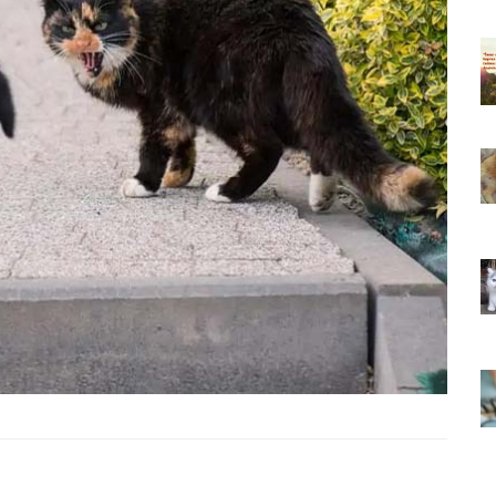
ıkarması
Tüm İnsanların Ders Çıkarması
ver Söz
Gereken 26 Hayvansever Söz
22.05.2020
 Neden
Anne Kedi Yavrusunu Neden
r?
Reddeder ve Terk Eder?
22.05.2020
 Tatlı 21
Evde Beslenebilecek En Tatlı 21
Küçük Kedi Cinsi
22.05.2020
asıl
Yavru Kedilerde Pire Nasıl
Temizlenir?
22.05.2020