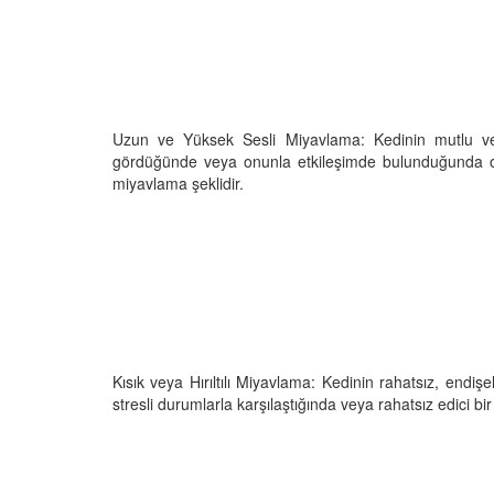
05.10.2025
r'da Kedilerin Kutsal
ılardan Yasalara
Kediler Neden "Eğitil
Büyülü Dünyası
Vahşi Atalarına Bilims
Yolculuk
25
03.10.2025
Uzun ve Yüksek Sesli Miyavlama: Kedinin mutlu vey
gördüğünde veya onunla etkileşimde bulunduğunda ort
miyavlama şeklidir.
Kısık veya Hırıltılı Miyavlama: Kedinin rahatsız, endi
stresli durumlarla karşılaştığında veya rahatsız edici bi