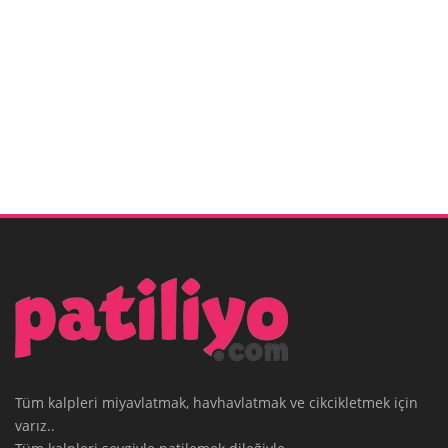
Tüm kalpleri miyavlatmak, havhavlatmak ve cikcikletmek için
varız..