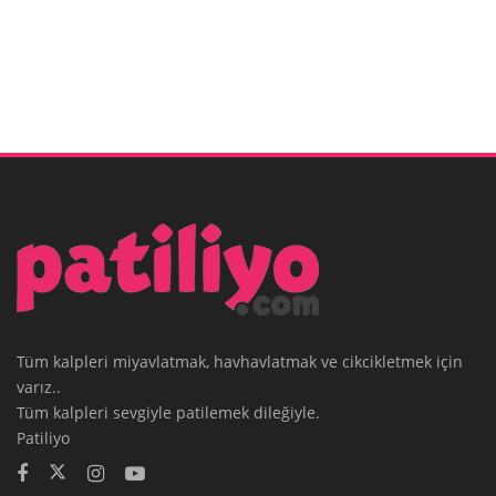
Tüm kalpleri miyavlatmak, havhavlatmak ve cikcikletmek için
varız..
Tüm kalpleri sevgiyle patilemek dileğiyle.
Patiliyo