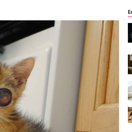
E
edinizle
Sarman Kediler Neden
Yaratıcı
“Yaramaz”? Kısa Bir Blog
25.09.2025
Kediler Neden Dört Ayak
 Mama mı,
Üzerine Düşer? Evrimsel
ı ve
Adaptasyon
22.09.2025
Kedilerin Bıyıkları Neden Bu
rde Ayrılık
Kadar Önemli? Evrimsel İşlevleri
temleri
22.09.2025
Kışın Tekir Kedi Bakımı: Soğuk
en
Havada Kediniz İçin 13 Önemli
rimsel Bir
İpucu
19.09.2025