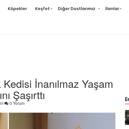
Köpekler
Keşfet
Diğer Dostlarımız
İlanlar
 Kedisi İnanılmaz Yaşam
ını Şaşırttı
E
ni
0 Yorum
r ve
Gri Kedi Cinsleri: 14 Tür ve
Özellikleri
26.05.2020