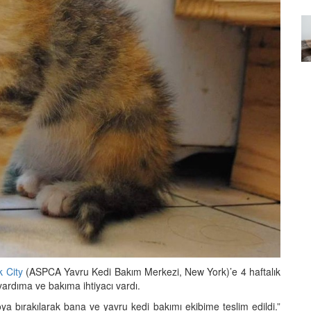
Özel Bir Bağ: Tekir Kedilerle
emez"?
Kurulan Derin Dostlukların
el
Psikolojisi
15.09.2025
 City
(ASPCA Yavru Kedi Bakım Merkezi, New York)’e 4 haftalık
 yardıma ve bakıma ihtiyacı vardı.
a bırakılarak bana ve yavru kedi bakımı ekibime teslim edildi.”