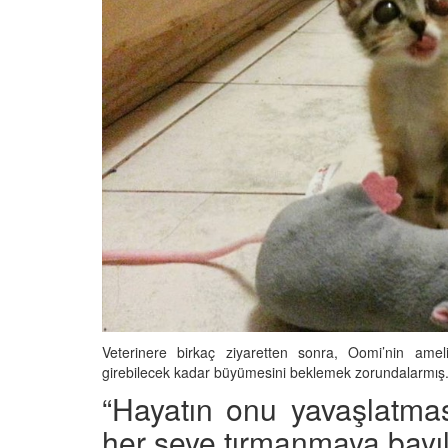
Veterinere birkaç ziyaretten sonra, Oomi’nin ameli
girebilecek kadar büyümesini beklemek zorundalarmış
“Hayatın onu yavaşlatması
her şeye tırmanmaya bayılı