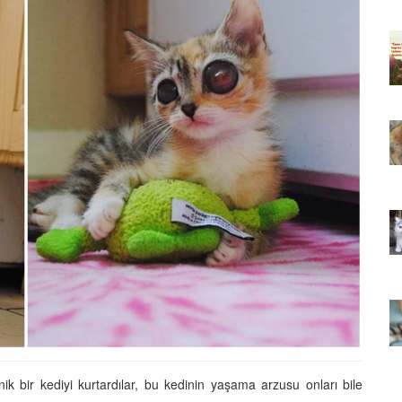
ıkarması
Tüm İnsanların Ders Çıkarması
ver Söz
Gereken 26 Hayvansever Söz
22.05.2020
 Neden
Anne Kedi Yavrusunu Neden
r?
Reddeder ve Terk Eder?
22.05.2020
 Tatlı 21
Evde Beslenebilecek En Tatlı 21
Küçük Kedi Cinsi
22.05.2020
asıl
Yavru Kedilerde Pire Nasıl
Temizlenir?
22.05.2020
k bir kediyi kurtardılar, bu kedinin yaşama arzusu onları bile