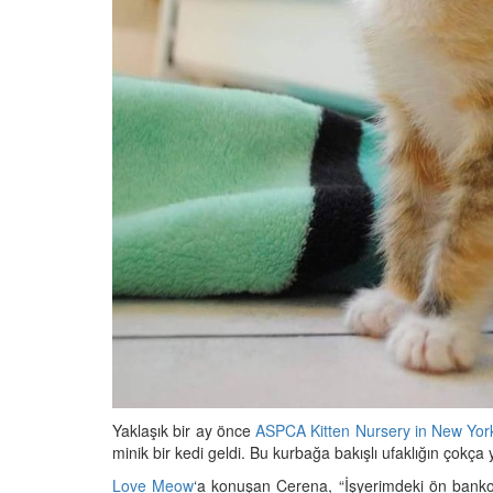
05.10.2025
r'da Kedilerin Kutsal
ılardan Yasalara
Kediler Neden "Eğitil
Büyülü Dünyası
Vahşi Atalarına Bilims
Yolculuk
25
03.10.2025
Yaklaşık bir ay önce
ASPCA Kitten Nursery in New York
minik bir kedi geldi. Bu kurbağa bakışlı ufaklığın çokça
Love Meow
‘a konuşan Cerena, “İşyerimdeki ön bankoy