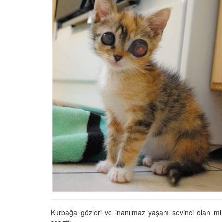
Tüm İnsanların Ders Ç
Gereken 26 Hayvanse
22.05.2020
Anne Kedi Yavrusunu
Reddeder ve Terk Ede
22.05.2020
Evde Beslenebilecek En
Küçük Kedi Cinsi
22.05.2020
Yavru Kedilerde Pire N
Temizlenir?
22.05.2020
Kurbağa gözleri ve inanılmaz yaşam sevinci olan mini