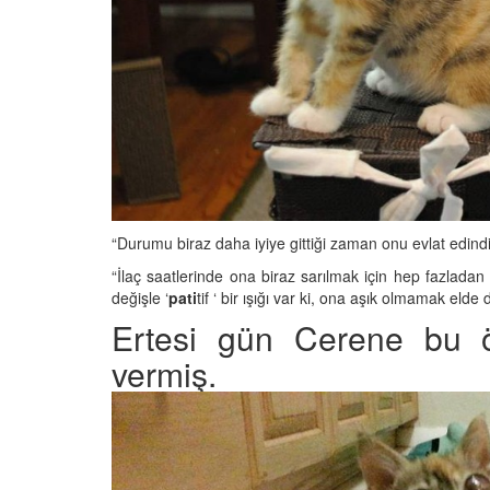
“Durumu biraz daha iyiye gittiği zaman onu evlat edind
“İlaç saatlerinde ona biraz sarılmak için hep fazladan
değişle ‘
pati
tif ‘ bir ışığı var ki, ona aşık olmamak elde d
Ertesi gün Cerene bu ö
vermiş.