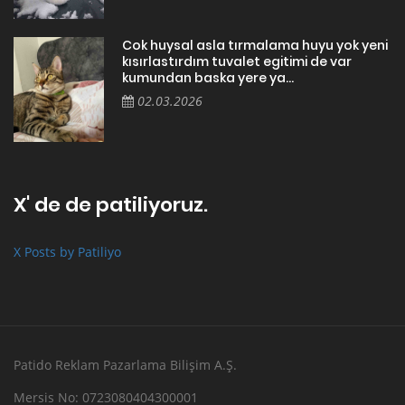
Cok huysal asla tırmalama huyu yok yeni
kısırlastırdım tuvalet egitimi de var
kumundan baska yere ya...
02.03.2026
X' de de patiliyoruz.
X Posts by Patiliyo
Patido Reklam Pazarlama Bilişim A.Ş.
Mersis No: 0723080404300001