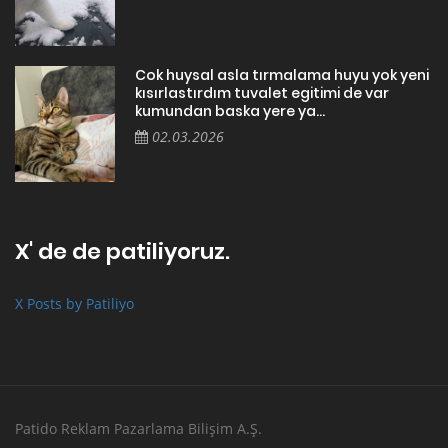
Cok huysal asla tırmalama huyu yok yeni
kısırlastırdım tuvalet egitimi de var
kumundan baska yere ya...
02.03.2026
X' de de patiliyoruz.
X Posts by Patiliyo
Patido Reklam Pazarlama Bilişim A.Ş.