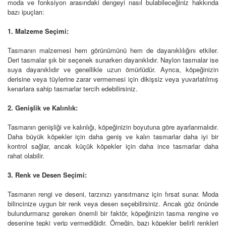
moda ve fonksiyon arasındaki dengeyi nasıl bulabileceğiniz hakkında
bazı ipuçları:
1. Malzeme Seçimi:
Tasmanın malzemesi hem görünümünü hem de dayanıklılığını etkiler.
Deri tasmalar şık bir seçenek sunarken dayanıklıdır. Naylon tasmalar ise
suya dayanıklıdır ve genellikle uzun ömürlüdür. Ayrıca, köpeğinizin
derisine veya tüylerine zarar vermemesi için dikişsiz veya yuvarlatılmış
kenarlara sahip tasmarlar tercih edebilirsiniz.
2. Genişlik ve Kalınlık:
Tasmanın genişliği ve kalınlığı, köpeğinizin boyutuna göre ayarlanmalıdır.
Daha büyük köpekler için daha geniş ve kalın tasmarlar daha iyi bir
kontrol sağlar, ancak küçük köpekler için daha ince tasmarlar daha
rahat olabilir.
3. Renk ve Desen Seçimi:
Tasmanın rengi ve deseni, tarzınızı yansıtmanız için fırsat sunar. Moda
bilincinize uygun bir renk veya desen seçebilirsiniz. Ancak göz önünde
bulundurmanız gereken önemli bir faktör, köpeğinizin tasma rengine ve
desenine tepki verip vermediğidir. Örneğin, bazı köpekler belirli renkleri