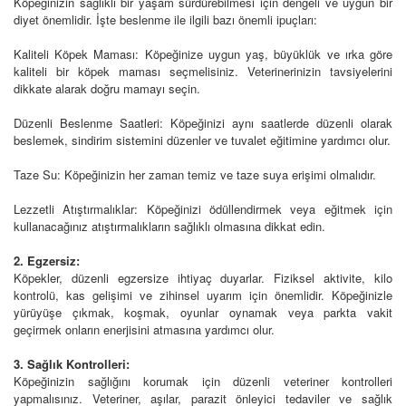
Köpeğinizin sağlıklı bir yaşam sürdürebilmesi için dengeli ve uygun bir
diyet önemlidir. İşte beslenme ile ilgili bazı önemli ipuçları:
Kaliteli Köpek Maması: Köpeğinize uygun yaş, büyüklük ve ırka göre
kaliteli bir köpek maması seçmelisiniz. Veterinerinizin tavsiyelerini
dikkate alarak doğru mamayı seçin.
Düzenli Beslenme Saatleri: Köpeğinizi aynı saatlerde düzenli olarak
beslemek, sindirim sistemini düzenler ve tuvalet eğitimine yardımcı olur.
Taze Su: Köpeğinizin her zaman temiz ve taze suya erişimi olmalıdır.
Lezzetli Atıştırmalıklar: Köpeğinizi ödüllendirmek veya eğitmek için
kullanacağınız atıştırmalıkların sağlıklı olmasına dikkat edin.
2. Egzersiz:
Köpekler, düzenli egzersize ihtiyaç duyarlar. Fiziksel aktivite, kilo
kontrolü, kas gelişimi ve zihinsel uyarım için önemlidir. Köpeğinizle
yürüyüşe çıkmak, koşmak, oyunlar oynamak veya parkta vakit
geçirmek onların enerjisini atmasına yardımcı olur.
3. Sağlık Kontrolleri:
Köpeğinizin sağlığını korumak için düzenli veteriner kontrolleri
yapmalısınız. Veteriner, aşılar, parazit önleyici tedaviler ve sağlık