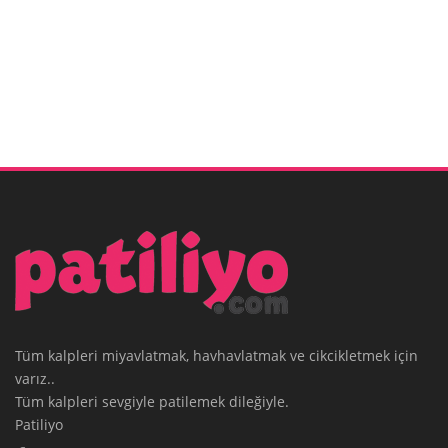
Tüm kalpleri miyavlatmak, havhavlatmak ve cikcikletmek için
varız..
Tüm kalpleri sevgiyle patilemek dileğiyle.
Patiliyo