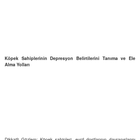
Köpek Sahiplerinin Depresyon Belirtilerini Tanıma ve Ele
Alma Yolları
Dikkatli Gözlem: Köpek sahipleri, evcil dostlarının davranışlarını