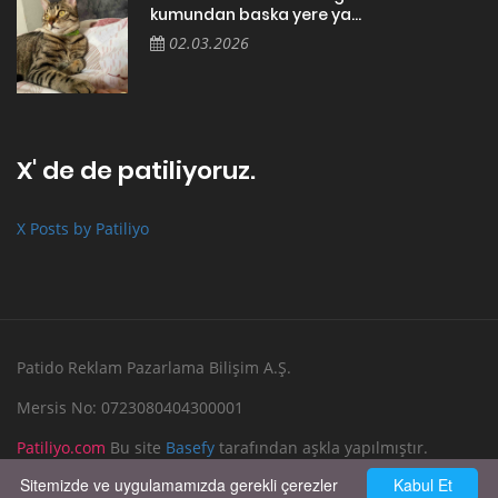
kumundan baska yere ya...
02.03.2026
X' de de patiliyoruz.
X Posts by Patiliyo
Patido Reklam Pazarlama Bilişim A.Ş.
Mersis No: 0723080404300001
Patiliyo.com
Bu site
Basefy
tarafından aşkla yapılmıştır.
Sitemizde ve uygulamamızda gerekli çerezler
Kabul Et
Reklam Verin
Bize Yazın