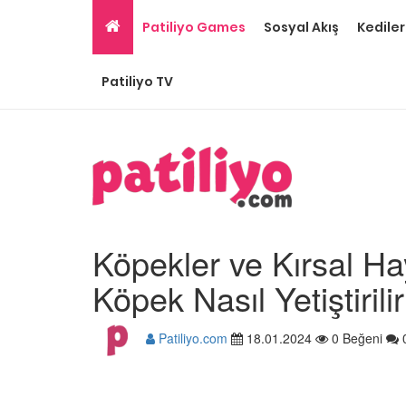
Patiliyo Games
Sosyal Akış
Kediler
Patiliyo TV
Köpekler ve Kırsal Hay
Köpek Nasıl Yetiştirili
Patiliyo.com
18.01.2024
0 Beğeni
Ev Ortamına ve Yaşa
Standartlarına Uygun
Kolay 14 Evcil Hayvan