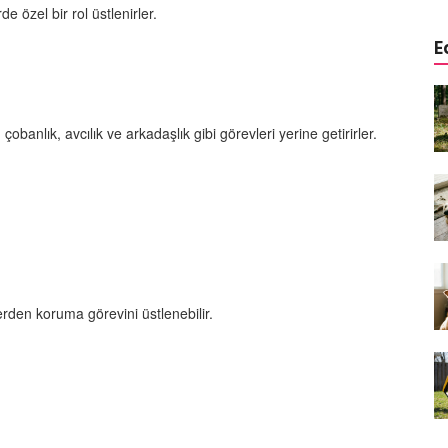
de özel bir rol üstlenirler.
E
a
Köpeklerde Kulak ve Göz
 Kapsamlı
Temizliği: Adım Adım Rehber
öntemleri
çobanlık, avcılık ve arkadaşlık gibi görevleri yerine getirirler.
15.10.2025
Köpek Sporları: Agility Nedir?
n
Köpeğinizle Spor Yapmanın
eki
Yolları
11.10.2025
Ev Yapımı Köpek Mamaları:
er ve
Sağlıklı Tarifler ve Bilmeniz
lerden koruma görevini üstlenebilir.
anlarının
Gerekenler
arı
11.10.2025
Oyun ve Eğitim: “Köpekler İçin
lerde
Zeka Geliştirici Oyunlar”
ri ve
09.10.2025