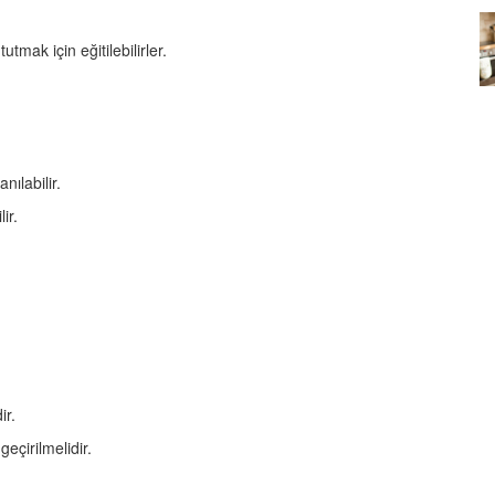
Köpeklerin mi Ağızları Daha
tmak için eğitilebilirler.
Temiz, İnsanların mı? Bilim Ne
mleri:
Diyor?
ntemleri
05.10.2025
anılabilir.
ir.
ir.
eçirilmelidir.