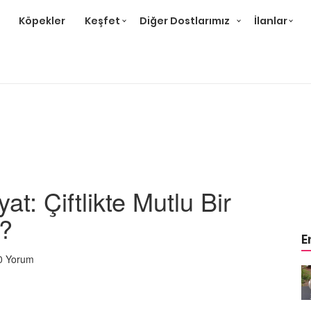
Köpekler
Keşfet
Diğer Dostlarımız
İlanlar
at: Çiftlikte Mutlu Bir
r?
E
0 Yorum
m
Ev Ortamına ve Yaşam
 Bakımı
Standartlarına Uygun Bakımı
Kolay 14 Evcil Hayvan