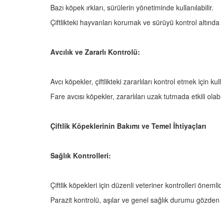
 Ayrılık Anksiyetesi:
Tedavi Yöntemleri”
Bazı köpek ırkları, sürülerin yönetiminde kullanılabilir.
, Nedenleri ve Etkili
19.10.2025
ları
Çiftlikteki hayvanları korumak ve sürüyü kontrol altında tu
25
Köpeklerde Kilo Proble
Sağlıklı Zayıflama Yö
Avcılık ve Zararlı Kontrolü:
15.10.2025
Avcı köpekler, çiftlikteki zararlıları kontrol etmek için kull
Fare avcısı köpekler, zararlıları uzak tutmada etkili olabil
Çiftlik Köpeklerinin Bakımı ve Temel İhtiyaçları
Sağlık Kontrolleri:
Çiftlik köpekleri için düzenli veteriner kontrolleri önemlid
Parazit kontrolü, aşılar ve genel sağlık durumu gözden g