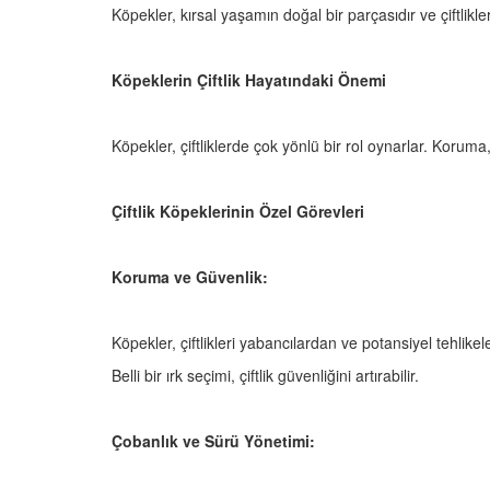
Köpekler, kırsal yaşamın doğal bir parçasıdır ve çiftlikler
Köpeklerin Çiftlik Hayatındaki Önemi
Televizyonda Neler
Köpeklerden İnsanlar
Geçebilen Parazitler:
Rehber ve Korunma Y
Köpekler, çiftliklerde çok yönlü bir rol oynarlar. Koruma, 
25
23.10.2025
Kötü Niyetli İnsanları
Çiftlik Köpeklerinin Özel Görevleri
Çiftlik Kültürü: “Çoba
Köpeklerinin Sürülerd
25
Vazgeçilmez Rolü”
Koruma ve Güvenlik:
22.10.2025
Neden Boş Duvara
şırtıcı Gerçek
Tarihte Askeri Köpekl
Köpekler, çiftlikleri yabancılardan ve potansiyel tehlike
25
Görevleri: Savaş Meyd
Belli bir ırk seçimi, çiftlik güvenliğini artırabilir.
Dört Ayaklı Kahramanl
Ruh Görür mü?
19.10.2025
ve Gerçekler
Çobanlık ve Sürü Yönetimi:
25
Köpek Sağlığı: “Köpek
Kulak İltihabı: Belirtile