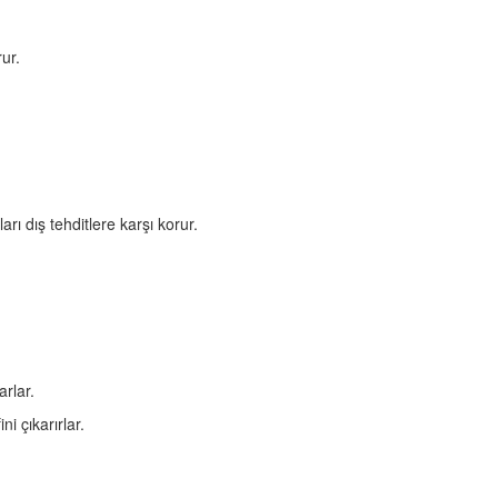
rur.
.
arı dış tehditlere karşı korur.
arlar.
i çıkarırlar.