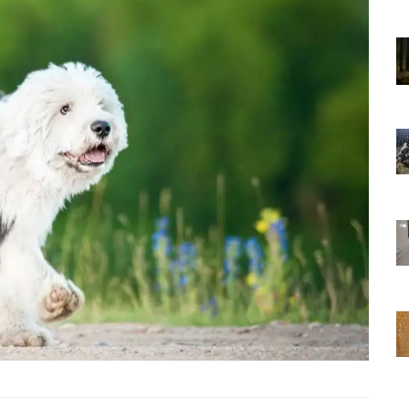
01.01.2025
Sözler ve
Köpeklerle İlgili Ünlü Sözler ve
Atasözleri
03.04.2024
nakları
İzmir’deki Hayvan Barınakları
22.05.2020
rınakları
Ankara’daki Hayvan Barınakları
22.05.2020
öpeklerin
Köpeğim Su İçmiyor, Köpeklerin
Su İçmeme Sebepleri
22.05.2020