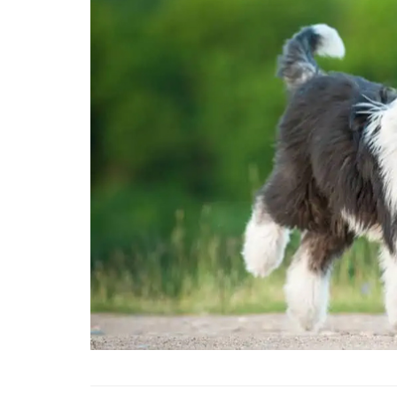
01.01.2025
Köpeklerle İlgili Ünlü 
Atasözleri
03.04.2024
İzmir’deki Hayvan Barı
22.05.2020
Ankara’daki Hayvan Ba
22.05.2020
Köpeğim Su İçmiyor, K
Su İçmeme Sebepleri
22.05.2020