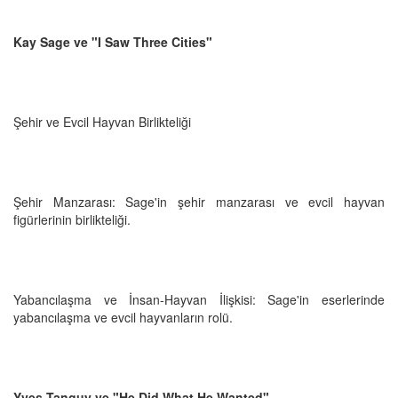
Kay Sage ve "I Saw Three Cities"
Şehir ve Evcil Hayvan Birlikteliği
Şehir Manzarası: Sage'in şehir manzarası ve evcil hayvan
figürlerinin birlikteliği.
Yabancılaşma ve İnsan-Hayvan İlişkisi: Sage'in eserlerinde
yabancılaşma ve evcil hayvanların rolü.
Yves Tanguy ve "He Did What He Wanted"