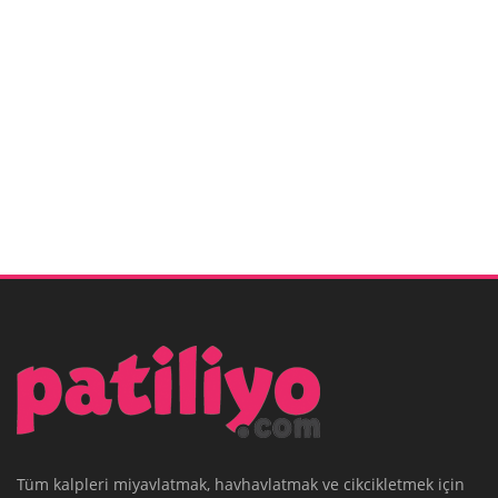
Tüm kalpleri miyavlatmak, havhavlatmak ve cikcikletmek için