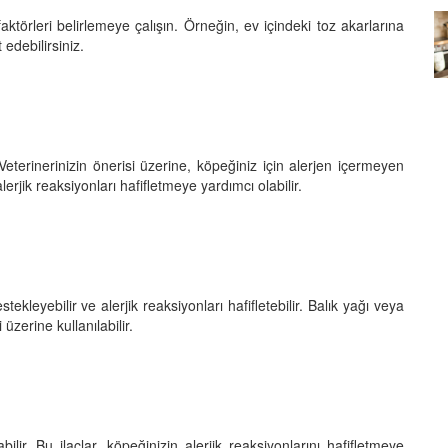
aktörleri belirlemeye çalışın. Örneğin, ev içindeki toz akarlarına
Köpeklerin mi Ağızları Daha
 edebilirsiniz.
Temiz, İnsanların mı? Bilim Ne
mleri:
Diyor?
ntemleri
05.10.2025
. Veterinerinizin önerisi üzerine, köpeğiniz için alerjen içermeyen
 alerjik reaksiyonları hafifletmeye yardımcı olabilir.
ekleyebilir ve alerjik reaksiyonları hafifletebilir. Balık yağı veya
üzerine kullanılabilir.
abilir. Bu ilaçlar, köpeğinizin alerjik reaksiyonlarını hafifletmeye