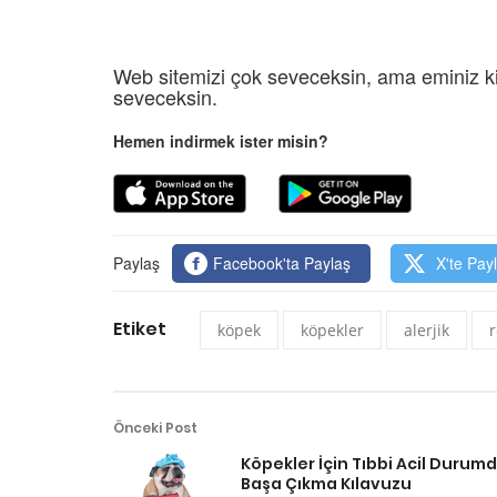
Web sitemizi çok seveceksin, ama eminiz ki
seveceksin.
Hemen indirmek ister misin?
Paylaş
Facebook'ta Paylaş
X'te Pay
Etiket
köpek
köpekler
alerjik
r
Önceki Post
Köpekler İçin Tıbbi Acil Durum
Başa Çıkma Kılavuzu