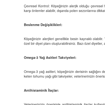
 Ayrılık Anksiyetesi:
Tedavi Yöntemleri”
, Nedenleri ve Etkili
Çevresel Kontrol: Köpeğinizin alerjik olduğu çevresel f
19.10.2025
ları
karşı önlemler alabilir, dışarıda polen sezonlarına dikkat
25
Köpeklerde Kilo Proble
Sağlıklı Zayıflama Yö
Beslenme Değişiklikleri:
15.10.2025
Köpeğinizin alerjileri genellikle besin kaynaklı olabilir
özel bir diyet planı oluşturabilirsiniz. Bazı özel diyetler,
Omega-3 Yağ Asitleri Takviyeleri:
Omega-3 yağ asitleri, köpeğinizin derisinin sağlığını dest
keten tohumu yağı gibi takviyeler, veterinerinizin önerisi 
Antihistaminik İlaçlar:
Veterinerinizin önerisiyle antihistaminik ilaçlar kullanıl