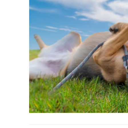
01.01.2025
Köpeklerle İlgili Ünlü 
Atasözleri
03.04.2024
İzmir’deki Hayvan Barı
22.05.2020
Ankara’daki Hayvan Ba
22.05.2020
Köpeğim Su İçmiyor, K
Su İçmeme Sebepleri
22.05.2020