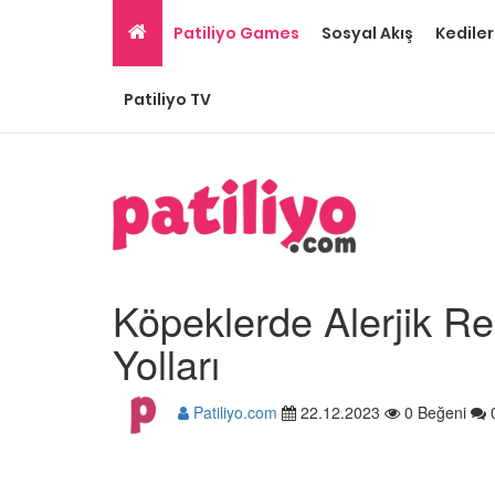
Patiliyo Games
Sosyal Akış
Kediler
Patiliyo TV
Köpeklerde Alerjik Re
Yolları
Patiliyo.com
22.12.2023
0 Beğeni
Ev Ortamına ve Yaşa
Standartlarına Uygun
Kolay 14 Evcil Hayvan