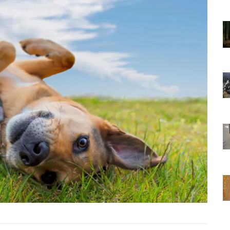
01.01.2025
Sözler ve
Köpeklerle İlgili Ünlü Sözler ve
Atasözleri
03.04.2024
nakları
İzmir’deki Hayvan Barınakları
22.05.2020
rınakları
Ankara’daki Hayvan Barınakları
22.05.2020
öpeklerin
Köpeğim Su İçmiyor, Köpeklerin
Su İçmeme Sebepleri
22.05.2020