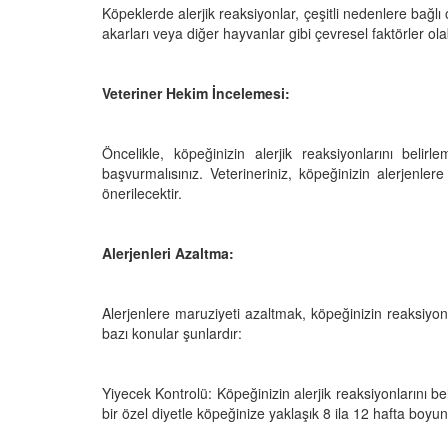
Köpeklerde alerjik reaksiyonlar, çeşitli nedenlere bağlı ol
akarları veya diğer hayvanlar gibi çevresel faktörler olab
Veteriner Hekim İncelemesi:
Televizyonda Neler
Köpeklerden İnsanlar
Geçebilen Parazitler:
Rehber ve Korunma Y
25
Öncelikle, köpeğinizin alerjik reaksiyonlarını beli
23.10.2025
başvurmalısınız. Veterineriniz, köpeğinizin alerjenle
Kötü Niyetli İnsanları
önerilecektir.
Çiftlik Kültürü: “Çoba
Köpeklerinin Sürülerd
25
Vazgeçilmez Rolü”
Alerjenleri Azaltma:
22.10.2025
Neden Boş Duvara
şırtıcı Gerçek
Tarihte Askeri Köpekl
Alerjenlere maruziyeti azaltmak, köpeğinizin reaksiyon
25
Görevleri: Savaş Meyd
bazı konular şunlardır:
Dört Ayaklı Kahramanl
Ruh Görür mü?
19.10.2025
ve Gerçekler
Yiyecek Kontrolü: Köpeğinizin alerjik reaksiyonlarını belir
25
bir özel diyetle köpeğinize yaklaşık 8 ila 12 hafta boyunc
Köpek Sağlığı: “Köpek
Kulak İltihabı: Belirtile