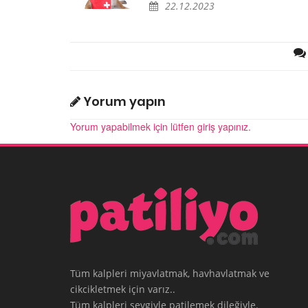
22.12.2023
Yorum yapın
Yorum yapabilmek için lütfen giriş yapınız.
Tüm kalpleri miyavlatmak, havhavlatmak ve
cikcikletmek için varız..
Tüm kalpleri sevgiyle patilemek dileğiyle.