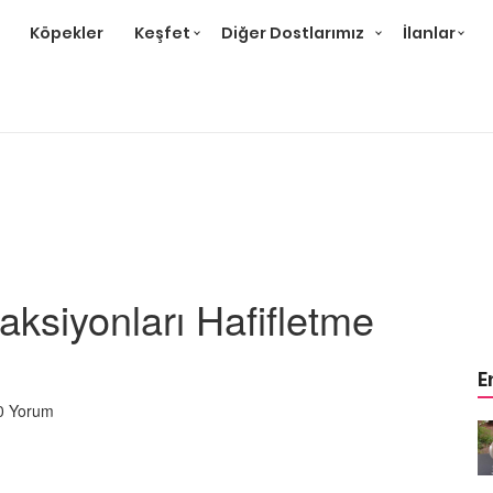
Köpekler
Keşfet
Diğer Dostlarımız
İlanlar
aksiyonları Hafifletme
E
0 Yorum
m
Ev Ortamına ve Yaşam
 Bakımı
Standartlarına Uygun Bakımı
Kolay 14 Evcil Hayvan