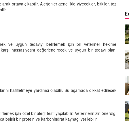
arak ortaya çıkabilir. Alerjenler genellikle yiyecekler, bitkiler, toz
ilir.
E
a
Köpeklerde Kulak ve Göz
 Kapsamlı
Temizliği: Adım Adım Rehber
öntemleri
15.10.2025
rlemek ve uygun tedaviyi belirlemek için bir veteriner hekime
re karşı hassasiyetini değerlendirecek ve uygun bir tedavi planı
Köpek Sporları: Agility Nedir?
n
Köpeğinizle Spor Yapmanın
eki
Yolları
11.10.2025
Ev Yapımı Köpek Mamaları:
er ve
Sağlıklı Tarifler ve Bilmeniz
larını hafifletmeye yardımcı olabilir. Bu aşamada dikkat edilecek
anlarının
Gerekenler
arı
11.10.2025
lemek için özel bir alerji testi yapılabilir. Veterinerinizin önerdiği
Oyun ve Eğitim: “Köpekler İçin
a belirli bir protein ve karbonhidrat kaynağı verilebilir.
lerde
Zeka Geliştirici Oyunlar”
ri ve
09.10.2025