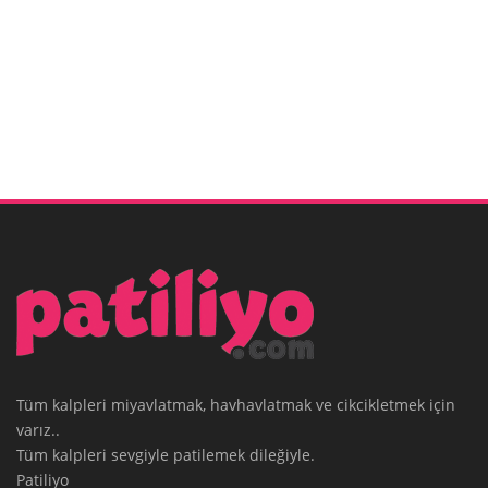
Tüm kalpleri miyavlatmak, havhavlatmak ve cikcikletmek için
varız..
Tüm kalpleri sevgiyle patilemek dileğiyle.
Patiliyo