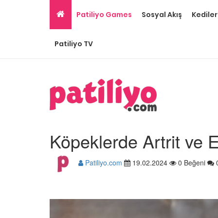
Patiliyo Games
Sosyal Akış
Kediler
Patiliyo TV
Köpeklerde Artrit ve 
Patiliyo.com
19.02.2024
0 Beğeni
Ev Ortamına ve Yaşa
Standartlarına Uygun
Kolay 14 Evcil Hayvan