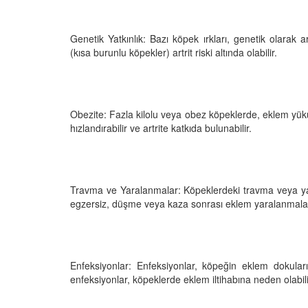
 Ayrılık Anksiyetesi:
Tedavi Yöntemleri”
, Nedenleri ve Etkili
19.10.2025
ları
Genetik Yatkınlık: Bazı köpek ırkları, genetik olarak art
25
Köpeklerde Kilo Proble
(kısa burunlu köpekler) artrit riski altında olabilir.
Sağlıklı Zayıflama Yö
15.10.2025
Obezite: Fazla kilolu veya obez köpeklerde, eklem yükü a
hızlandırabilir ve artrite katkıda bulunabilir.
Travma ve Yaralanmalar: Köpeklerdeki travma veya yaral
egzersiz, düşme veya kaza sonrası eklem yaralanmaları 
Enfeksiyonlar: Enfeksiyonlar, köpeğin eklem dokuların
enfeksiyonlar, köpeklerde eklem iltihabına neden olabili