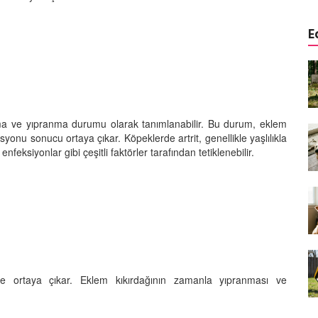
E
a
Köpeklerde Kulak ve Göz
 Kapsamlı
Temizliği: Adım Adım Rehber
öntemleri
15.10.2025
nma ve yıpranma durumu olarak tanımlanabilir. Bu durum, eklem
Köpek Sporları: Agility Nedir?
syonu sonucu ortaya çıkar. Köpeklerde artrit, genellikle yaşlılıkla
n
Köpeğinizle Spor Yapmanın
enfeksiyonlar gibi çeşitli faktörler tarafından tetiklenebilir.
eki
Yolları
11.10.2025
Ev Yapımı Köpek Mamaları:
er ve
Sağlıklı Tarifler ve Bilmeniz
anlarının
Gerekenler
arı
11.10.2025
ikte ortaya çıkar. Eklem kıkırdağının zamanla yıpranması ve
Oyun ve Eğitim: “Köpekler İçin
lerde
Zeka Geliştirici Oyunlar”
ri ve
09.10.2025