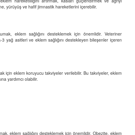
eklem hareketliliğini artırmak, kasları güçlendirmek ve ağrıyı
e, yürüyüş ve hafif jimnastik hareketlerini içerebilir.
umak, eklem sağlığını desteklemek için önemlidir. Veteriner
-3 yağ asitleri ve eklem sağlığını destekleyen bileşenler içeren
 için eklem koruyucu takviyeler verilebilir. Bu takviyeler, eklem
na yardımcı olabilir.
umak, eklem sağlığını desteklemek için önemlidir. Obezite, eklem