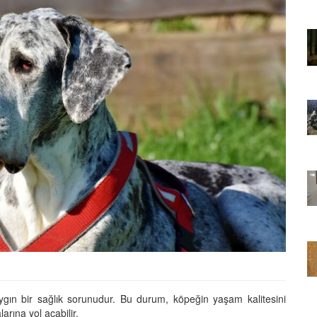
01.01.2025
Sözler ve
Köpeklerle İlgili Ünlü Sözler ve
Atasözleri
03.04.2024
nakları
İzmir’deki Hayvan Barınakları
22.05.2020
rınakları
Ankara’daki Hayvan Barınakları
22.05.2020
öpeklerin
Köpeğim Su İçmiyor, Köpeklerin
Su İçmeme Sebepleri
22.05.2020
aygın bir sağlık sorunudur. Bu durum, köpeğin yaşam kalitesini
arına yol açabilir.