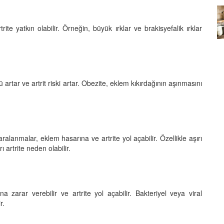
Köpeklerin mi Ağızları Daha
rite yatkın olabilir. Örneğin, büyük ırklar ve brakisyefalik ırklar
Temiz, İnsanların mı? Bilim Ne
mleri:
Diyor?
ntemleri
05.10.2025
rtar ve artrit riski artar. Obezite, eklem kıkırdağının aşınmasını
anmalar, eklem hasarına ve artrite yol açabilir. Özellikle aşırı
artrite neden olabilir.
a zarar verebilir ve artrite yol açabilir. Bakteriyel veya viral
r.