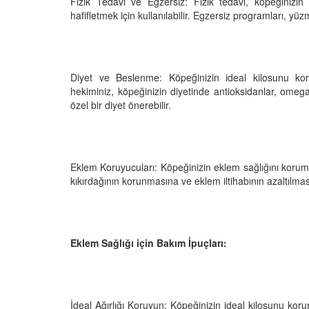
Fizik Tedavi ve Egzersiz: Fizik tedavi, köpeğinizin 
hafifletmek için kullanılabilir. Egzersiz programları, yüzm
Diyet ve Beslenme: Köpeğinizin ideal kilosunu kor
hekiminiz, köpeğinizin diyetinde antioksidanlar, omega
özel bir diyet önerebilir.
Eklem Koruyucuları: Köpeğinizin eklem sağlığını korumak
kıkırdağının korunmasına ve eklem iltihabının azaltılması
Eklem Sağlığı için Bakım İpuçları:
İdeal Ağırlığı Koruyun: Köpeğinizin ideal kilosunu kor