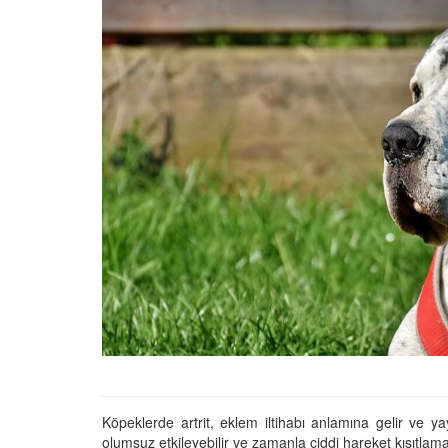
01.01.2025
Köpeklerle İlgili Ünlü 
Atasözleri
03.04.2024
İzmir’deki Hayvan Barı
22.05.2020
Ankara’daki Hayvan Ba
22.05.2020
Köpeğim Su İçmiyor, K
Su İçmeme Sebepleri
22.05.2020
Köpeklerde artrit, eklem iltihabı anlamına gelir ve y
olumsuz etkileyebilir ve zamanla ciddi hareket kısıtlamal