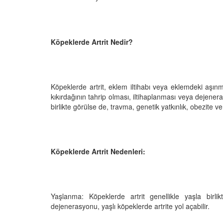
Köpeklerde Artrit Nedir?
Televizyonda Neler
Köpeklerden İnsanlar
Geçebilen Parazitler:
Rehber ve Korunma Y
25
23.10.2025
Köpeklerde artrit, eklem iltihabı veya eklemdeki aşı
Kötü Niyetli İnsanları
kıkırdağının tahrip olması, iltihaplanması veya dejenera
Çiftlik Kültürü: “Çoba
birlikte görülse de, travma, genetik yatkınlık, obezite ve 
Köpeklerinin Sürülerd
25
Vazgeçilmez Rolü”
22.10.2025
Neden Boş Duvara
şırtıcı Gerçek
Köpeklerde Artrit Nedenleri:
Tarihte Askeri Köpekl
25
Görevleri: Savaş Meyd
Dört Ayaklı Kahramanl
Ruh Görür mü?
19.10.2025
ve Gerçekler
Yaşlanma: Köpeklerde artrit genellikle yaşla birl
25
dejenerasyonu, yaşlı köpeklerde artrite yol açabilir.
Köpek Sağlığı: “Köpek
Kulak İltihabı: Belirtile