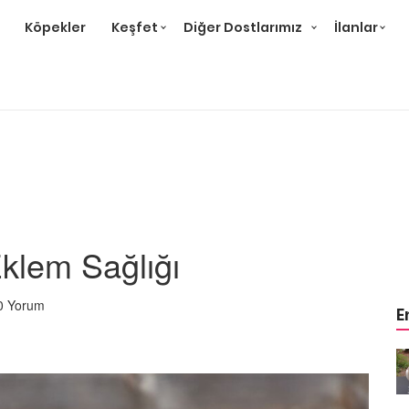
Köpekler
Keşfet
Diğer Dostlarımız
İlanlar
Eklem Sağlığı
0 Yorum
E
m
Ev Ortamına ve Yaşam
 Bakımı
Standartlarına Uygun Bakımı
Kolay 14 Evcil Hayvan