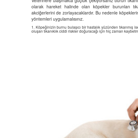
Veterinere ulaşmakta güçlük çekiyorsanız burun tıkanıkl
olarak hareket halinde olan köpekler burunları tık
akciğerlerini de zorlayacaklardır. Bu nedenle köpeklerin
yöntemleri uygulamalısınız.
1. Köpeğinizin burnu bulaşıcı bir hastalık yüzünden tıkanmış is
Televizyonda Neler
Köpeklerden İnsanlar
oluşan tıkanıklık ciddi riskler doğuracağı için hiç zaman kaybet
Geçebilen Parazitler:
Rehber ve Korunma Y
25
23.10.2025
Kötü Niyetli İnsanları
Çiftlik Kültürü: “Çoba
Köpeklerinin Sürülerd
25
Vazgeçilmez Rolü”
22.10.2025
Neden Boş Duvara
şırtıcı Gerçek
Tarihte Askeri Köpekl
25
Görevleri: Savaş Meyd
Dört Ayaklı Kahramanl
Ruh Görür mü?
19.10.2025
ve Gerçekler
25
Köpek Sağlığı: “Köpek
Kulak İltihabı: Belirtile