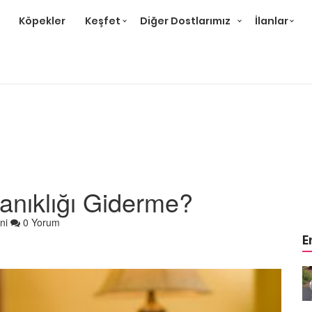
Köpekler
Keşfet
Diğer Dostlarımız
İlanlar
anıklığı Giderme?
ni
0 Yorum
E
m
Ev Ortamına ve Yaşam
 Bakımı
Standartlarına Uygun Bakımı
Kolay 14 Evcil Hayvan