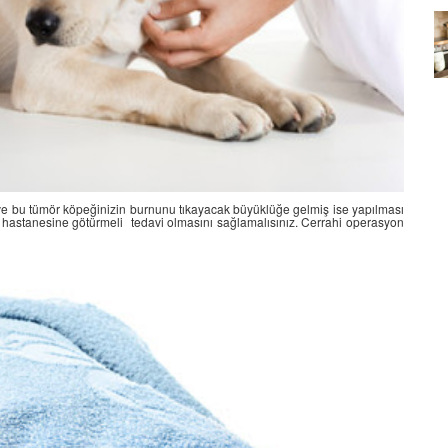
Köpeklerin mi Ağızları Daha
Temiz, İnsanların mı? Bilim Ne
mleri:
Diyor?
ntemleri
05.10.2025
 ve bu tümör köpeğinizin burnunu tıkayacak büyüklüğe gelmiş ise yapılması
 hastanesine götürmeli tedavi olmasını sağlamalısınız. Cerrahi operasyon