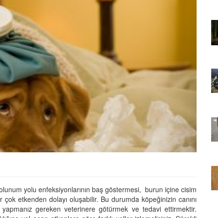
01.01.2025
Sözler ve
Köpeklerle İlgili Ünlü Sözler ve
Atasözleri
03.04.2024
nakları
İzmir’deki Hayvan Barınakları
22.05.2020
rınakları
Ankara’daki Hayvan Barınakları
22.05.2020
öpeklerin
Köpeğim Su İçmiyor, Köpeklerin
Su İçmeme Sebepleri
solunum yolu enfeksiyonlarının baş göstermesi, burun içine cisim
22.05.2020
ir çok etkenden dolayı oluşabilir. Bu durumda köpeğinizin canını
yapmanız gereken veterinere götürmek ve tedavi ettirmektir.