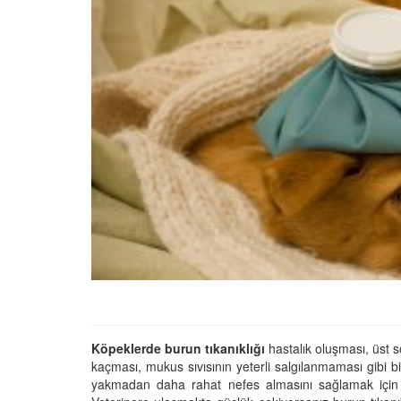
01.01.2025
Köpeklerle İlgili Ünlü 
Atasözleri
03.04.2024
İzmir’deki Hayvan Barı
22.05.2020
Ankara’daki Hayvan Ba
22.05.2020
Köpeğim Su İçmiyor, K
Su İçmeme Sebepleri
Köpeklerde burun tıkanıklığı
hastalık oluşması, üst 
22.05.2020
kaçması, mukus sıvısının yeterli salgılanmaması gibi b
yakmadan daha rahat nefes almasını sağlamak için 