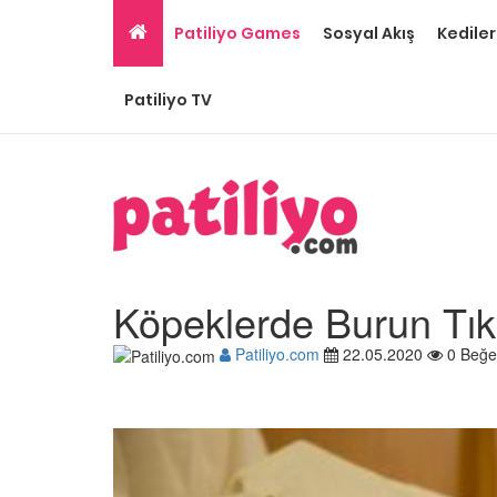
Patiliyo Games
Sosyal Akış
Kediler
Patiliyo TV
Köpeklerde Burun Tık
Patiliyo.com
22.05.2020
0 Beğe
Ev Ortamına ve Yaşa
Standartlarına Uygun
Kolay 14 Evcil Hayvan