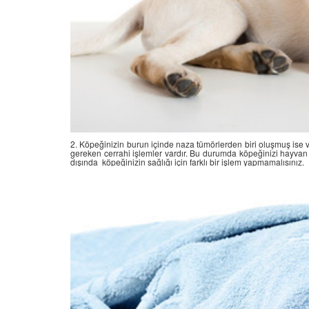
 Ayrılık Anksiyetesi:
Tedavi Yöntemleri”
, Nedenleri ve Etkili
19.10.2025
ları
25
Köpeklerde Kilo Proble
Sağlıklı Zayıflama Yö
15.10.2025
2. Köpeğinizin burun içinde naza tümörlerden biri oluşmuş ise
gereken cerrahi işlemler vardır. Bu durumda köpeğinizi hayvan
dışında köpeğinizin sağlığı için farklı bir işlem yapmamalısınız.