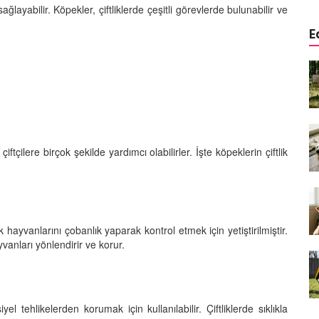
ğlayabilir. Köpekler, çiftliklerde çeşitli görevlerde bulunabilir ve
E
a
Köpeklerde Kulak ve Göz
 Kapsamlı
Temizliği: Adım Adım Rehber
öntemleri
15.10.2025
Köpek Sporları: Agility Nedir?
n
Köpeğinizle Spor Yapmanın
çiftçilere birçok şekilde yardımcı olabilirler. İşte köpeklerin çiftlik
eki
Yolları
11.10.2025
Ev Yapımı Köpek Mamaları:
er ve
Sağlıklı Tarifler ve Bilmeniz
ik hayvanlarını çobanlık yaparak kontrol etmek için yetiştirilmiştir.
anlarının
Gerekenler
vanları yönlendirir ve korur.
arı
11.10.2025
Oyun ve Eğitim: “Köpekler İçin
lerde
Zeka Geliştirici Oyunlar”
el tehlikelerden korumak için kullanılabilir. Çiftliklerde sıklıkla
ri ve
09.10.2025