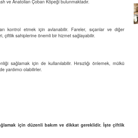
bash ve Anatolian Çoban Köpeği bulunmaktadır.
Köpeklerin mi Ağızları Daha
Temiz, İnsanların mı? Bilim Ne
mleri:
Diyor?
ntemleri
arı kontrol etmek için avlanabilir. Fareler, sıçanlar ve diğer
05.10.2025
, çiftlik sahiplerine önemli bir hizmet sağlayabilir.
nliği sağlamak için de kullanılabilir. Hırsızlığı önlemek, mülkü
e yardımcı olabilirler.
ağlamak için düzenli bakım ve dikkat gereklidir. İşte çiftlik