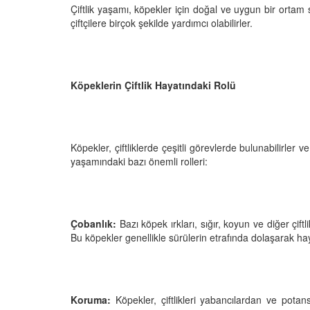
Çiftlik yaşamı, köpekler için doğal ve uygun bir ortam sa
çiftçilere birçok şekilde yardımcı olabilirler.
Televizyonda Neler
Köpeklerden İnsanlar
Geçebilen Parazitler:
Köpeklerin Çiftlik Hayatındaki Rolü
Rehber ve Korunma Y
25
23.10.2025
Kötü Niyetli İnsanları
Çiftlik Kültürü: “Çoba
Köpekler, çiftliklerde çeşitli görevlerde bulunabilirler ve 
Köpeklerinin Sürülerd
25
yaşamındaki bazı önemli rolleri:
Vazgeçilmez Rolü”
22.10.2025
Neden Boş Duvara
şırtıcı Gerçek
Tarihte Askeri Köpekl
25
Çobanlık:
Bazı köpek ırkları, sığır, koyun ve diğer çiftl
Görevleri: Savaş Meyd
Bu köpekler genellikle sürülerin etrafında dolaşarak hay
Dört Ayaklı Kahramanl
Ruh Görür mü?
19.10.2025
ve Gerçekler
25
Köpek Sağlığı: “Köpek
Koruma:
Köpekler, çiftlikleri yabancılardan ve potansiy
Kulak İltihabı: Belirtile