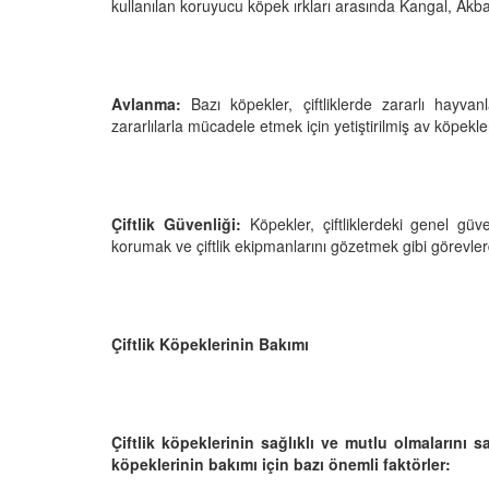
 Ayrılık Anksiyetesi:
Tedavi Yöntemleri”
kullanılan koruyucu köpek ırkları arasında Kangal, Ak
, Nedenleri ve Etkili
19.10.2025
ları
25
Köpeklerde Kilo Proble
Sağlıklı Zayıflama Yö
Avlanma:
Bazı köpekler, çiftliklerde zararlı hayvanl
zararlılarla mücadele etmek için yetiştirilmiş av köpekleri
15.10.2025
Çiftlik Güvenliği:
Köpekler, çiftliklerdeki genel güve
korumak ve çiftlik ekipmanlarını gözetmek gibi görevlerd
Çiftlik Köpeklerinin Bakımı
Çiftlik köpeklerinin sağlıklı ve mutlu olmalarını s
köpeklerinin bakımı için bazı önemli faktörler: