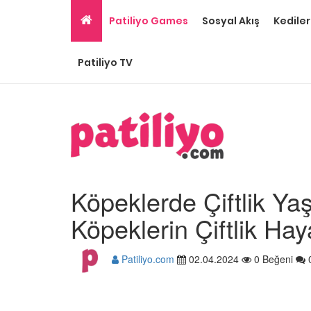
Patiliyo Games
Sosyal Akış
Kediler
Patiliyo TV
Köpeklerde Çiftlik Ya
Köpeklerin Çiftlik Ha
Patiliyo.com
02.04.2024
0 Beğeni
Ev Ortamına ve Yaşa
Standartlarına Uygun
Kolay 14 Evcil Hayvan