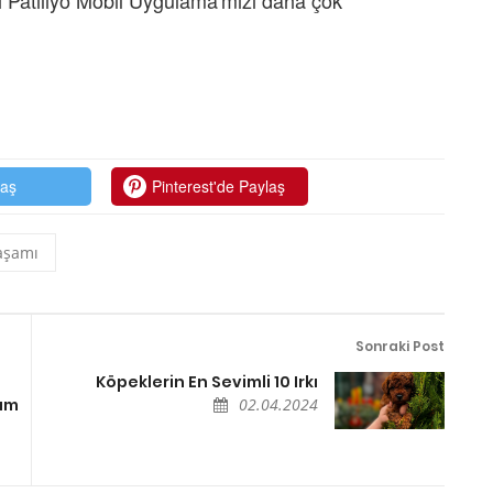
laş
Pinterest'de Paylaş
aşamı
Sonraki Post
Köpeklerin En Sevimli 10 Irkı
yum
02.04.2024