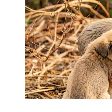
01.01.2025
Köpeklerle İlgili Ünlü 
Atasözleri
03.04.2024
İzmir’deki Hayvan Barı
22.05.2020
Ankara’daki Hayvan Ba
22.05.2020
Köpeğim Su İçmiyor, K
Su İçmeme Sebepleri
22.05.2020