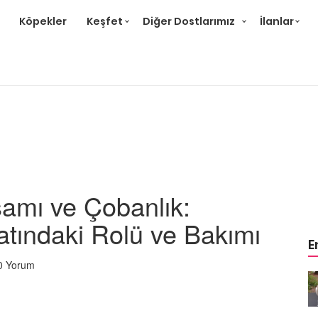
Köpekler
Keşfet
Diğer Dostlarımız
İlanlar
şamı ve Çobanlık:
yatındaki Rolü ve Bakımı
E
0 Yorum
m
Ev Ortamına ve Yaşam
 Bakımı
Standartlarına Uygun Bakımı
Kolay 14 Evcil Hayvan