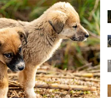
01.01.2025
Sözler ve
Köpeklerle İlgili Ünlü Sözler ve
Atasözleri
03.04.2024
nakları
İzmir’deki Hayvan Barınakları
22.05.2020
rınakları
Ankara’daki Hayvan Barınakları
22.05.2020
öpeklerin
Köpeğim Su İçmiyor, Köpeklerin
Su İçmeme Sebepleri
22.05.2020