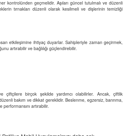
riner kontrolünden geçmelidir. Aşıları güncel tutulmalı ve düzenli
klerin tırnakları düzenli olarak kesilmeli ve dişlerinin temizliği
insan etkileşimine ihtiyaç duyarlar. Sahipleriyle zaman geçirmek,
artırabilir ve bağlılığı güçlendirebilir.
ve çiftçilere birçok şekilde yardımcı olabilirler. Ancak, çiftlik
 düzenli bakım ve dikkat gereklidir. Beslenme, egzersiz, barınma,
ve performansını artırabilir.
 Patiliyo Mobil Uygulama'mızı daha çok