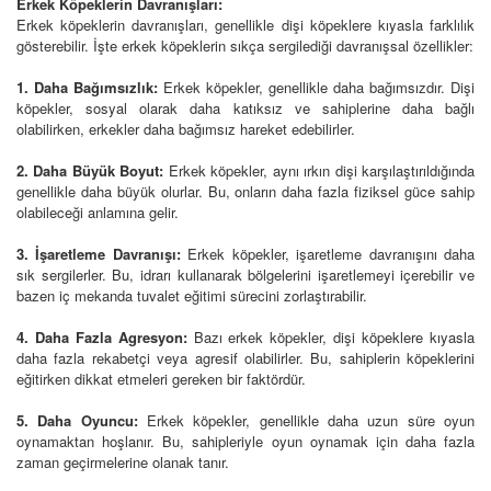
Erkek Köpeklerin Davranışları:
Erkek köpeklerin davranışları, genellikle dişi köpeklere kıyasla farklılık
gösterebilir. İşte erkek köpeklerin sıkça sergilediği davranışsal özellikler:
1. Daha Bağımsızlık:
Erkek köpekler, genellikle daha bağımsızdır. Dişi
köpekler, sosyal olarak daha katıksız ve sahiplerine daha bağlı
olabilirken, erkekler daha bağımsız hareket edebilirler.
2. Daha Büyük Boyut:
Erkek köpekler, aynı ırkın dişi karşılaştırıldığında
genellikle daha büyük olurlar. Bu, onların daha fazla fiziksel güce sahip
olabileceği anlamına gelir.
3. İşaretleme Davranışı:
Erkek köpekler, işaretleme davranışını daha
sık sergilerler. Bu, idrarı kullanarak bölgelerini işaretlemeyi içerebilir ve
bazen iç mekanda tuvalet eğitimi sürecini zorlaştırabilir.
4. Daha Fazla Agresyon:
Bazı erkek köpekler, dişi köpeklere kıyasla
daha fazla rekabetçi veya agresif olabilirler. Bu, sahiplerin köpeklerini
eğitirken dikkat etmeleri gereken bir faktördür.
5. Daha Oyuncu:
Erkek köpekler, genellikle daha uzun süre oyun
oynamaktan hoşlanır. Bu, sahipleriyle oyun oynamak için daha fazla
zaman geçirmelerine olanak tanır.