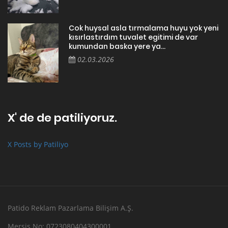
Cok huysal asla tırmalama huyu yok yeni
kısırlastırdım tuvalet egitimi de var
kumundan baska yere ya...
02.03.2026
X' de de patiliyoruz.
X Posts by Patiliyo
Patido Reklam Pazarlama Bilişim A.Ş.
Mersis No: 0723080404300001