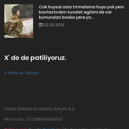
Cok huysal asla tırmalama huyu yok yeni
kısırlastırdım tuvalet egitimi de var
kumundan baska yere ya...
02.03.2026
X' de de patiliyoruz.
X Posts by Patiliyo
Patido Reklam Pazarlama Bilişim A.Ş.
Mersis No: 0723080404300001