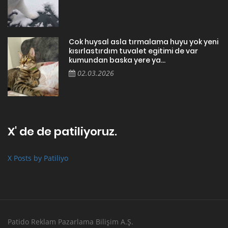
Cok huysal asla tırmalama huyu yok yeni
kısırlastırdım tuvalet egitimi de var
kumundan baska yere ya...
02.03.2026
X' de de patiliyoruz.
X Posts by Patiliyo
Patido Reklam Pazarlama Bilişim A.Ş.