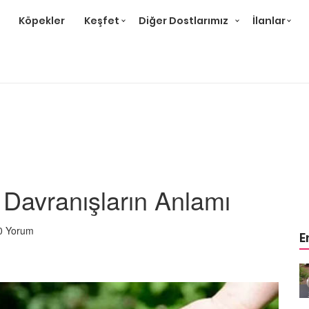
Köpekler
Keşfet
Diğer Dostlarımız
İlanlar
Davranışların Anlamı
0 Yorum
E
m
Ev Ortamına ve Yaşam
 Bakımı
Standartlarına Uygun Bakımı
Kolay 14 Evcil Hayvan