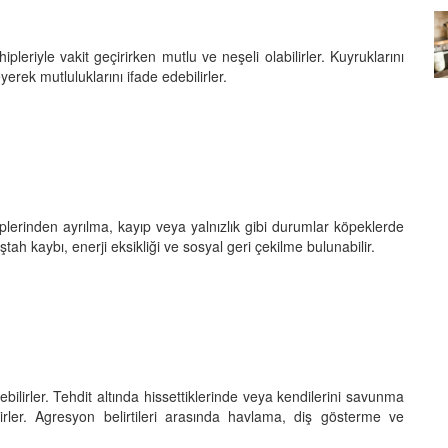
Köpeklerin mi Ağızları Daha
eriyle vakit geçirirken mutlu ve neşeli olabilirler. Kuyruklarını
Temiz, İnsanların mı? Bilim Ne
mleri:
Diyor?
erek mutluluklarını ifade edebilirler.
ntemleri
05.10.2025
plerinden ayrılma, kayıp veya yalnızlık gibi durumlar köpeklerde
tah kaybı, enerji eksikliği ve sosyal geri çekilme bulunabilir.
bilirler. Tehdit altında hissettiklerinde veya kendilerini savunma
lirler. Agresyon belirtileri arasında havlama, diş gösterme ve