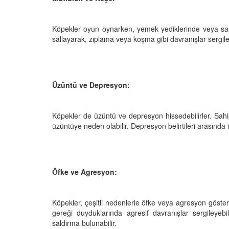
 Ayrılık Anksiyetesi:
Tedavi Yöntemleri”
, Nedenleri ve Etkili
19.10.2025
ları
Köpekler oyun oynarken, yemek yediklerinde veya sahipl
25
Köpeklerde Kilo Proble
sallayarak, zıplama veya koşma gibi davranışlar sergiley
Sağlıklı Zayıflama Yö
15.10.2025
Üzüntü ve Depresyon:
Köpekler de üzüntü ve depresyon hissedebilirler. Sahi
üzüntüye neden olabilir. Depresyon belirtileri arasında iş
Öfke ve Agresyon:
Köpekler, çeşitli nedenlerle öfke veya agresyon göstere
gereği duyduklarında agresif davranışlar sergileyebi
saldırma bulunabilir.