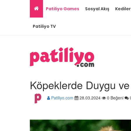
Patiliyo Games
Sosyal Akış
Kediler
Patiliyo TV
Köpeklerde Duygu ve 
Patiliyo.com
28.03.2024
0 Beğeni
Ev Ortamına ve Yaşa
Standartlarına Uygun
Kolay 14 Evcil Hayvan