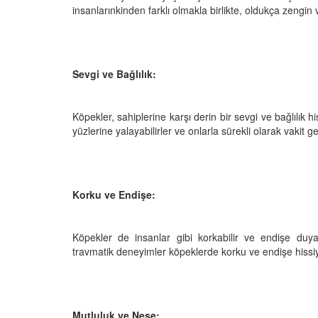
insanlarınkinden farklı olmakla birlikte, oldukça zengin v
Televizyonda Neler
Köpeklerden İnsanlar
Sevgi ve Bağlılık:
Geçebilen Parazitler:
Rehber ve Korunma Y
25
23.10.2025
Köpekler, sahiplerine karşı derin bir sevgi ve bağlılık his
Kötü Niyetli İnsanları
yüzlerine yalayabilirler ve onlarla sürekli olarak vakit ge
Çiftlik Kültürü: “Çoba
Köpeklerinin Sürülerd
25
Vazgeçilmez Rolü”
22.10.2025
Neden Boş Duvara
Korku ve Endişe:
şırtıcı Gerçek
Tarihte Askeri Köpekl
25
Görevleri: Savaş Meyd
Köpekler de insanlar gibi korkabilir ve endişe duyab
Dört Ayaklı Kahramanl
travmatik deneyimler köpeklerde korku ve endişe hissiy
Ruh Görür mü?
19.10.2025
ve Gerçekler
25
Köpek Sağlığı: “Köpek
Kulak İltihabı: Belirtile
Mutluluk ve Neşe: