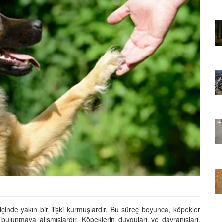
01.01.2025
Sözler ve
Köpeklerle İlgili Ünlü Sözler ve
Atasözleri
03.04.2024
nakları
İzmir’deki Hayvan Barınakları
22.05.2020
rınakları
Ankara’daki Hayvan Barınakları
22.05.2020
öpeklerin
Köpeğim Su İçmiyor, Köpeklerin
Su İçmeme Sebepleri
22.05.2020
i içinde yakın bir ilişki kurmuşlardır. Bu süreç boyunca, köpekler
ulunmaya alışmışlardır. Köpeklerin duyguları ve davranışları,