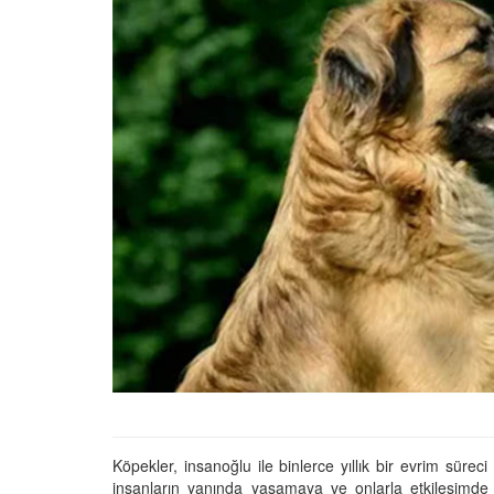
01.01.2025
Köpeklerle İlgili Ünlü 
Atasözleri
03.04.2024
İzmir’deki Hayvan Barı
22.05.2020
Ankara’daki Hayvan Ba
22.05.2020
Köpeğim Su İçmiyor, K
Su İçmeme Sebepleri
22.05.2020
Köpekler, insanoğlu ile binlerce yıllık bir evrim sürec
insanların yanında yaşamaya ve onlarla etkileşimde b