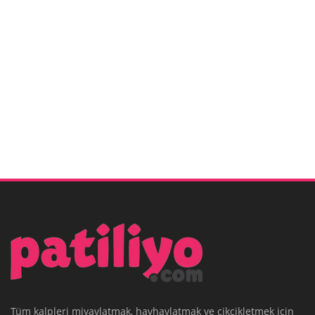
Tüm kalpleri miyavlatmak, havhavlatmak ve cikcikletmek için